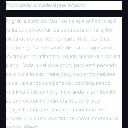
El corazón arcade sigue intacto
El gran acierto de Star Fox es que entiende qué
tenía que preservar. La estructura on-rails, los
disparos constantes, los barrel rolls, los jefes
enormes y esa sensación de estar esquivando
láseres por centímetros siguen siendo el alma del
juego. Cada nivel dura poco, pero está pensado
para viciarlo con intensidad, buscando mejores
rutas, salvando compañeros, desbloqueando
caminos alternativos y mejorando la puntuación.
Es una experiencia directa, rápida y muy
rejugable, más cercana a una montaña rusa
arcade que a una aventura espacial moderna de
mundo abierto.