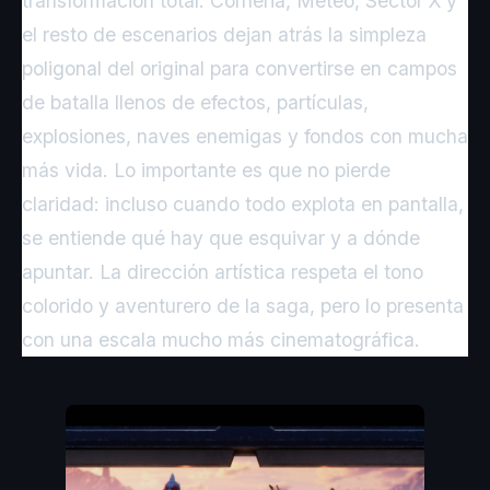
transformación total. Corneria, Meteo, Sector X y
el resto de escenarios dejan atrás la simpleza
poligonal del original para convertirse en campos
de batalla llenos de efectos, partículas,
explosiones, naves enemigas y fondos con mucha
más vida. Lo importante es que no pierde
claridad: incluso cuando todo explota en pantalla,
se entiende qué hay que esquivar y a dónde
apuntar. La dirección artística respeta el tono
colorido y aventurero de la saga, pero lo presenta
con una escala mucho más cinematográfica.