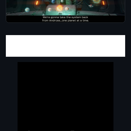
El regreso que Nintendo le debía a Fox
McCloud
.