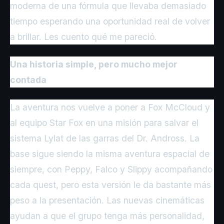
moderna de una fórmula que llevaba demasiado
tiempo esperando una oportunidad real de volver
a brillar. Les cuento qué me pareció.
Una historia simple, pero mucho mejor
contada
La aventura nos vuelve a poner a Fox McCloud y
al equipo Star Fox en una misión para salvar el
sistema Lylat de las garras del Dr. Andross. La
base sigue siendo la misma aventura espacial de
siempre, con Peppy, Falco y Slippy acompañando
cada quest, pero esta versión le da bastante más
peso a la presentación. Las nuevas cinemáticas
ayudan a que el grupo tenga más personalidad,