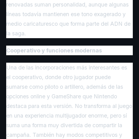
renovadas suman personalidad, aunque algunas
líneas todavía mantienen ese tono exagerado y
medio caricaturesco que forma parte del ADN de
la saga.
Cooperativo y funciones modernas
Una de las incorporaciones más interesantes es
el cooperativo, donde otro jugador puede
sumarse como piloto o artillero, además de las
opciones online y GameShare que Nintendo
destaca para esta versión. No transforma al juego
en una experiencia multijugador enorme, pero sí
suma una forma muy divertida de compartir la
campaña. También hay modos competitivos y