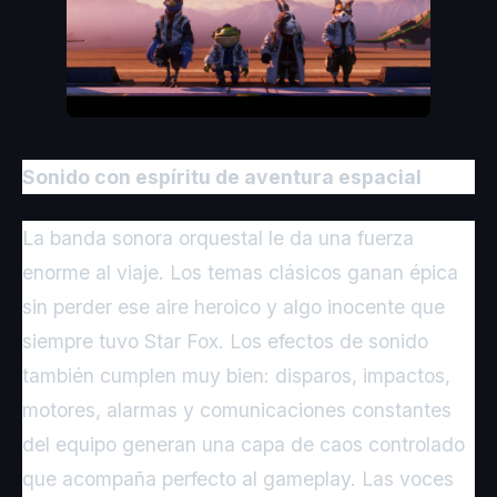
Sonido con espíritu de aventura espacial
La banda sonora orquestal le da una fuerza
enorme al viaje. Los temas clásicos ganan épica
sin perder ese aire heroico y algo inocente que
siempre tuvo Star Fox. Los efectos de sonido
también cumplen muy bien: disparos, impactos,
motores, alarmas y comunicaciones constantes
del equipo generan una capa de caos controlado
que acompaña perfecto al gameplay. Las voces