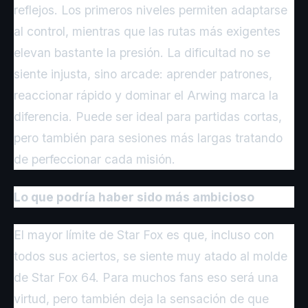
reflejos. Los primeros niveles permiten adaptarse
al control, mientras que las rutas más exigentes
elevan bastante la presión. La dificultad no se
siente injusta, sino arcade: aprender patrones,
reaccionar rápido y dominar el Arwing marca la
diferencia. Puede ser ideal para partidas cortas,
pero también para sesiones más largas tratando
de perfeccionar cada misión.
Lo que podría haber sido más ambicioso
El mayor límite de Star Fox es que, incluso con
todos sus aciertos, se siente muy atado al molde
de Star Fox 64. Para muchos fans eso será una
virtud, pero también deja la sensación de que