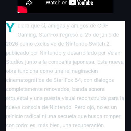
Y
claro que sí, amigas y amigos de CDF
Gaming, Star Fox regresó el 25 de junio de
2026 como exclusivo de Nintendo Switch 2,
publicado por Nintendo y desarrollado por Velan
Studios junto a la compañía japonesa. Esta nueva
obra funciona como una reimaginación
cinematográfica de Star Fox 64, con diálogos
completamente renovados, banda sonora
orquestal y una puesta visual reconstruida para la
nueva consola de Nintendo. Pero ojo, no es un
reinicio radical ni una secuela que busca romper
con todo: es, más bien, una recuperación