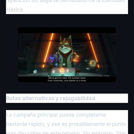
repetición sin alejarse demasiado de la identidad
clásica.
Rutas alternativas y rejugabilidad
La campaña principal puede completarse
bastante rápido, y ese es probablemente el punto
más discutible de este retorno. Sin embargo, Star