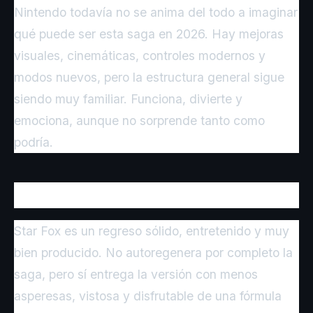
Nintendo todavía no se anima del todo a imaginar
qué puede ser esta saga en 2026. Hay mejoras
visuales, cinemáticas, controles modernos y
modos nuevos, pero la estructura general sigue
siendo muy familiar. Funciona, divierte y
emociona, aunque no sorprende tanto como
podría.
Conclusión de CDF Gaming
Star Fox es un regreso sólido, entretenido y muy
bien producido. No autoregenera por completo la
saga, pero sí entrega la versión con menos
asperesas, vistosa y disfrutable de una fórmula