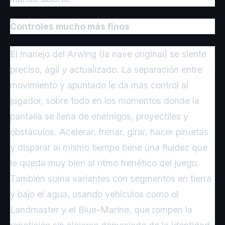
Controles mucho más finos
El manejo del Arwing (la nave original) se siente
preciso, ágil y actualizado. La separación entre
movimiento y apuntado le da más control al
jugador, sobre todo en los momentos donde la
pantalla se llena de enemigos, proyectiles y
obstáculos. Acelerar, frenar, girar, hacer piruetas
y disparar al mismo tiempo tiene una fluidez que
le queda muy bien al ritmo frenético del juego.
También suma variantes con segmentos en tierra
y bajo el agua, usando vehículos como el
Landmaster y el Blue-Marine, que rompen la