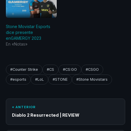
Stone Movistar Esports
dice presente
enGAMERGY 2023
En «Notas»
#Counter Strike
#CS
#CS:GO
#CSGO
#esports
#LoL
#STONE
#Stone Movistars
« ANTERIOR
Diablo 2 Resurrected | REVIEW