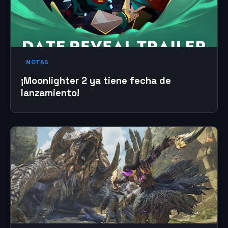
NOTAS
¡Moonlighter 2 ya tiene fecha de
lanzamiento!