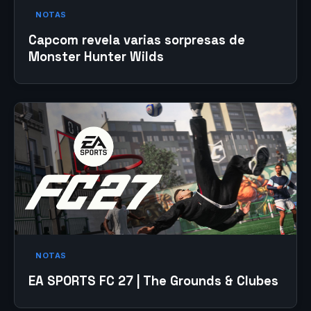
NOTAS
Capcom revela varias sorpresas de
Monster Hunter Wilds
NOTAS
EA SPORTS FC 27 | The Grounds & Clubes