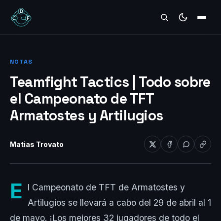
REVIEWS
NOTAS
Teamfight Tactics | Todo sobre
el Campeonato de TFT
Armatostes y Artilugios
Matias Trovato
E
l Campeonato de TFT de Armatostes y
Artilugios se llevará a cabo del 29 de abril al 1
de mayo. ¡Los mejores 32 jugadores de todo el