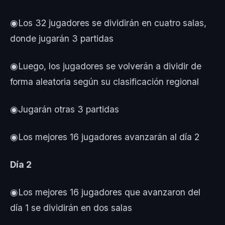
◉Los 32 jugadores se dividirán en cuatro salas,
donde jugarán 3 partidas
◉Luego, los jugadores se volverán a dividir de
forma aleatoria según su clasificación regional
◉Jugarán otras 3 partidas
◉Los mejores 16 jugadores avanzarán al día 2
Día 2
◉Los mejores 16 jugadores que avanzaron del
día 1 se dividirán en dos salas