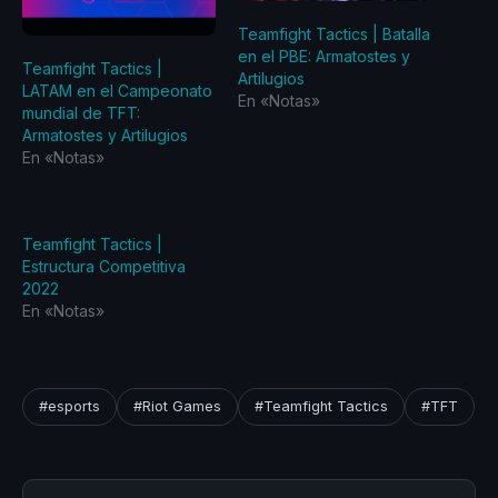
Teamfight Tactics | Batalla
en el PBE: Armatostes y
Teamfight Tactics |
Artilugios
LATAM en el Campeonato
En «Notas»
mundial de TFT:
Armatostes y Artilugios
En «Notas»
Teamfight Tactics |
Estructura Competitiva
2022
En «Notas»
#esports
#Riot Games
#Teamfight Tactics
#TFT