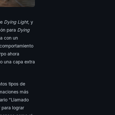
de
Dying Light
, y
ción para
Dying
ga con un
o comportamiento
rpo ahora
do una capa extra
ntos tipos de
imaciones más
tario “Llamado
 para lograr