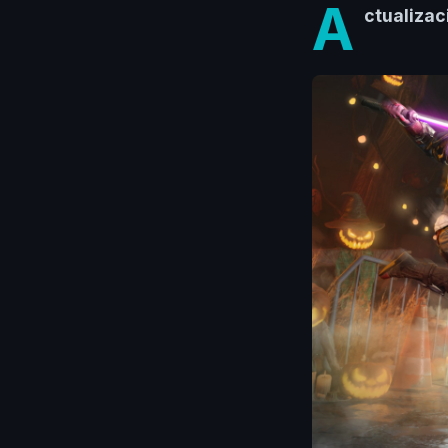
A
ctualizac