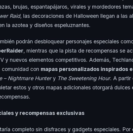
zas, brujas, espantapájaros, virales y mordedores tem
wer Raid
, las decoraciones de Halloween llegan a las al
en la azotea y diseños espeluznantes.
ambién podrán desbloquear personajes especiales com
erRaider
, mientras que la pista de recompensas se ac
UV y nuevos elementos competitivos. Además, Techland
la comunidad con
mapas personalizados inspirados 
 – Nightmare Hunter
y
The Sweetening Hour
. A partir
etar estos y otros mapas adicionales otorgará dulces 
recompensas.
iales y recompensas exclusivas
aría completo sin disfraces y gadgets especiales. Por