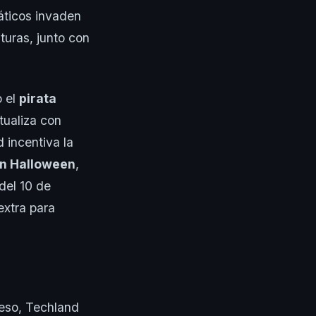
áticos invaden
turas, junto con
o el
pirata
tualiza con
 incentiva la
en Halloween
,
 del 10 de
extra para
 eso, Techland