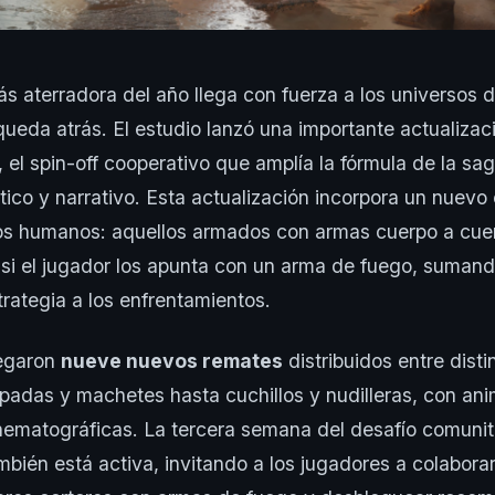
 aterradora del año llega con fuerza a los universos 
ueda atrás. El estudio lanzó una importante actualiza
, el spin-off cooperativo que amplía la fórmula de la sa
ico y narrativo. Esta actualización incorpora un nuev
os humanos: aquellos armados con armas cuerpo a cue
si el jugador los apunta con un arma de fuego, suman
trategia a los enfrentamientos.
egaron
nueve nuevos remates
distribuidos entre disti
padas y machetes hasta cuchillos y nudilleras, con an
nematográficas. La tercera semana del desafío comuni
mbién está activa, invitando a los jugadores a colaborar