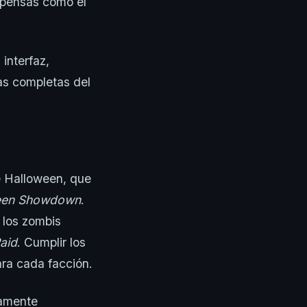
mpensas como el
interfaz,
tas completas del
e Halloween, que
een Showdown
.
 los zombis
aid
. Cumplir los
ra cada facción.
tamente