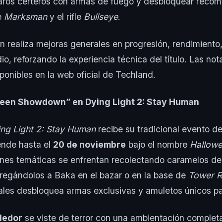
paros certeros con armas de fuego y desbloquear reco
e
Marksman
y el rifle
Bullseye
.
n realiza mejoras generales en progresión, rendimiento, 
io, reforzando la experiencia técnica del título. Las no
ponibles en la web oficial de Techland.
een Showdown” en Dying Light 2: Stay Human
ng Light 2: Stay Human
recibe su tradicional evento d
ende hasta el
20 de noviembre
bajo el nombre
Hallow
ones temáticas se enfrentan recolectando caramelos de
regándolos a Baka en el bazar o en la base de
Tower R
ales desbloquea armas exclusivas y amuletos únicos pa
lledor
se viste de terror con una ambientación comple