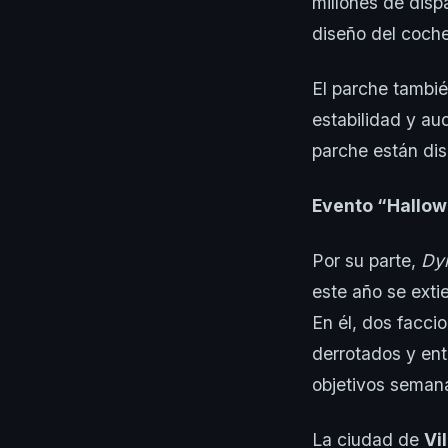
millones de dis
diseño del coch
El parche tambié
estabilidad y aud
parche están dis
Evento “Hallow
Por su parte,
Dyi
este año se exti
En él, dos facci
derrotados y ent
objetivos seman
La ciudad de
Vi