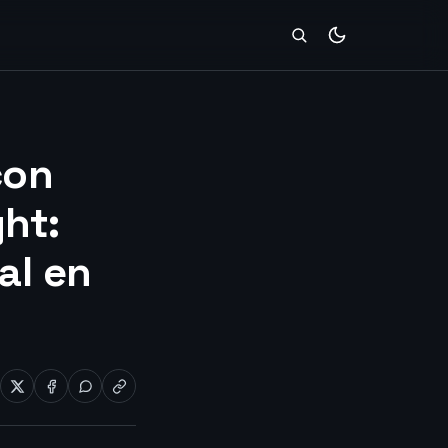
con
ht:
al en