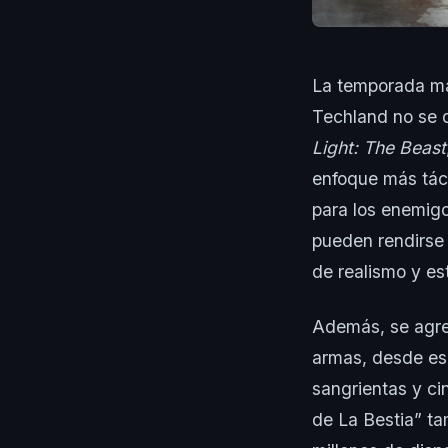
La temporada más
Techland no se q
Light: The Beast
enfoque más táct
para los enemig
pueden rendirse 
de realismo y es
Además, se agr
armas, desde es
sangrientas y ci
de La Bestia” ta