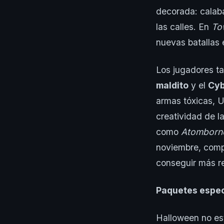
decorada: calaba
las calles. En
To
nuevas batallas 
Los jugadores t
maldito
y el
Cyb
armas tóxicas, 
creatividad de 
como
Atomborne
noviembre, compl
conseguir más 
Paquetes espec
Halloween no est