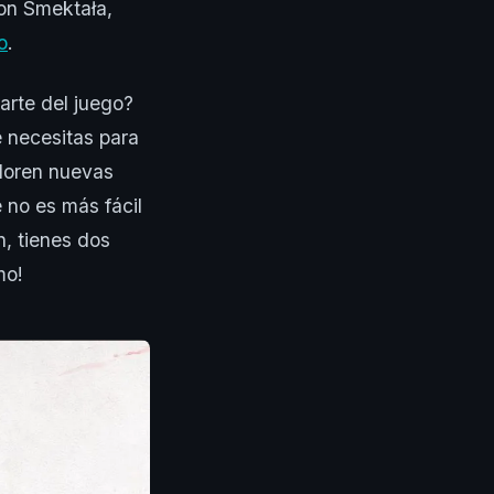
on Smektała,
o
.
arte del juego?
 necesitas para
ploren nuevas
 no es más fácil
, tienes dos
mo!