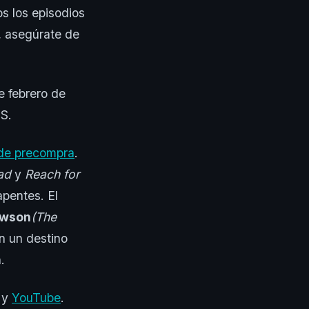
s los episodios
, asegúrate de
e febrero de
 S.
 de precompra
.
ad
y
Reach for
apentes. El
awson
(The
n un destino
.
, y
YouTube
.