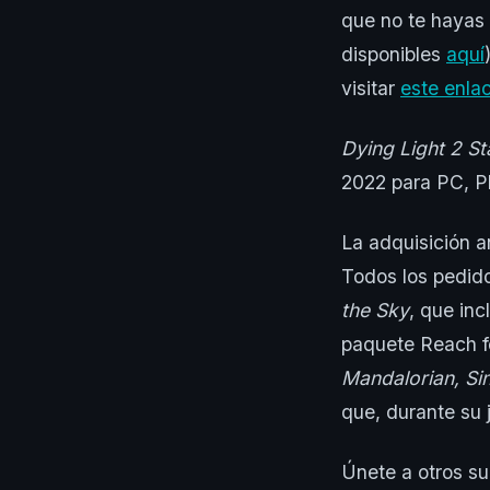
que no te hayas 
disponibles
aquí
visitar
este enla
Dying Light 2 S
2022 para PC, Pl
La adquisición a
Todos los pedido
the Sky
, que in
paquete Reach f
Mandalorian, Sin
que, durante su 
Únete a otros s