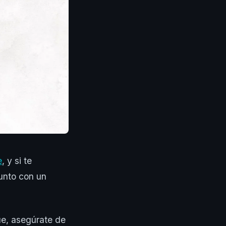
e
, y si te
junto con un
ue, asegúrate de