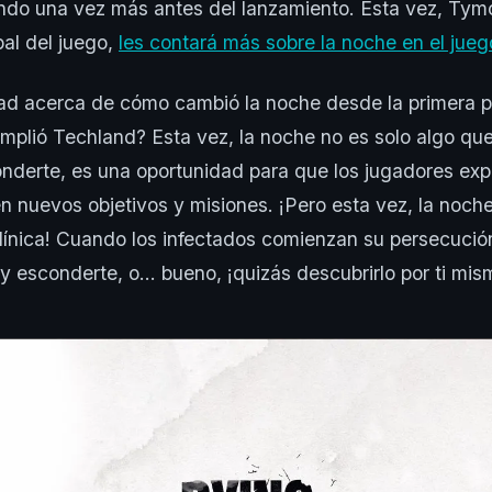
ndo una vez más antes del lanzamiento. Esta vez, Tym
pal del juego,
les contará más sobre la noche en el jueg
ad acerca de cómo cambió la noche desde la primera p
plió Techland? Esta vez, la noche no es solo algo que
onderte, es una oportunidad para que los jugadores ex
n nuevos objetivos y misiones. ¡Pero esta vez, la noche
ínica! Cuando los infectados comienzan su persecución
 y esconderte, o… bueno, ¡quizás descubrirlo por ti mis