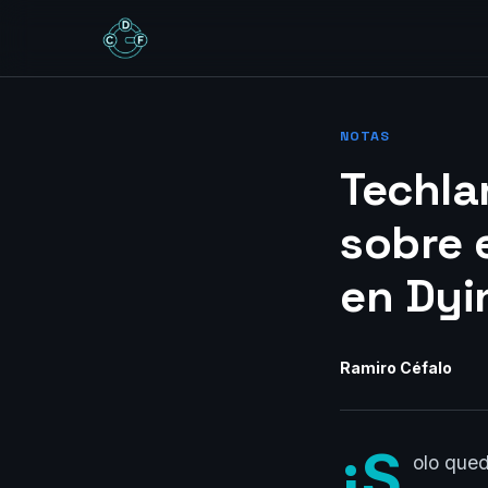
NOTAS
Techla
sobre 
en Dyi
Ramiro Céfalo
¡S
olo qued