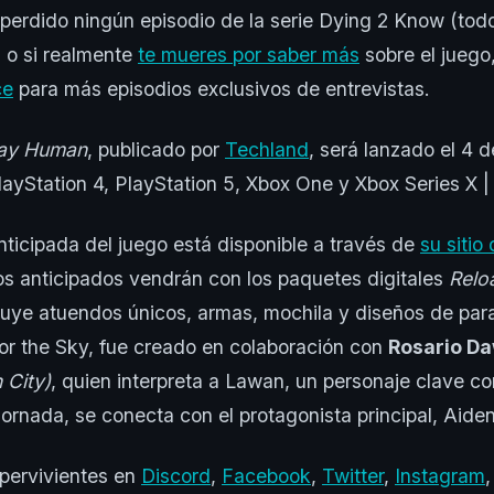
perdido ningún episodio de la serie Dying 2 Know (todo
) o si realmente
te mueres por saber más
sobre el juego
ce
para más episodios exclusivos de entrevistas.
tay Human
, publicado por
Techland
, será lanzado el 4 d
ayStation 4, PlayStation 5, Xbox One y Xbox Series X |
nticipada del juego está disponible a través de
su sitio
s anticipados vendrán con los paquetes digitales
Relo
cluye atuendos únicos, armas, mochila y diseños de par
or the Sky, fue creado en colaboración con
Rosario D
 City)
, quien interpreta a Lawan, un personaje clave co
jornada, se conecta con el protagonista principal, Aiden
upervivientes en
Discord
,
Facebook
,
Twitter
,
Instagram