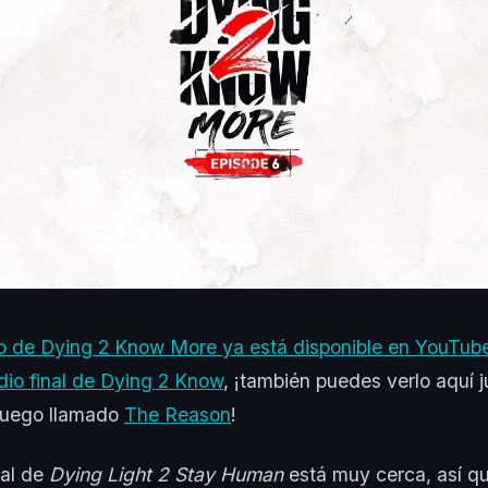
dio de Dying 2 Know More ya está disponible en YouTub
odio final de Dying 2 Know
, ¡también puedes verlo aquí 
juego llamado
The Reason
!
ial de
Dying Light 2 Stay Human
está muy cerca, así q