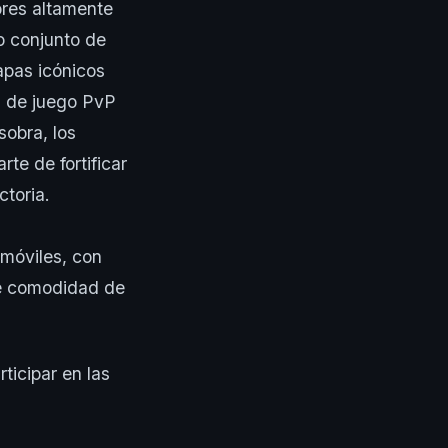
ores altamente
o conjunto de
apas icónicos
s de juego PvP
obra, los
te de fortificar
ctoria.
 móviles, con
de comodidad de
ticipar en las