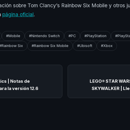
ción sobre Tom Clancy’s Rainbow Six Mobile y otros j
a
página oficial
.
#Mobile
#Nintendo Switch
#PC
#PlayStation
#PlaySta
#Rainbow Six
#Rainbow Six Mobile
#Ubisoft
#Xbox
ics | Notas de
LEGO® STAR WARS
ara la versión 12.6
SKYWALKER | Lle