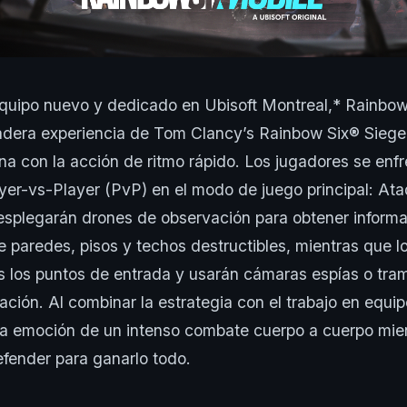
equipo nuevo y dedicado en Ubisoft Montreal,* Rainbow
adera experiencia de Tom Clancy’s Rainbow Six® Siege
na con la acción de ritmo rápido. Los jugadores se enf
yer-vs-Player (PvP) en el modo de juego principal: At
esplegarán drones de observación para obtener informa
 paredes, pisos y techos destructibles, mientras que l
s los puntos de entrada y usarán cámaras espías o tra
ación. Al combinar la estrategia con el trabajo en equip
la emoción de un intenso combate cuerpo a cuerpo mien
efender para ganarlo todo.