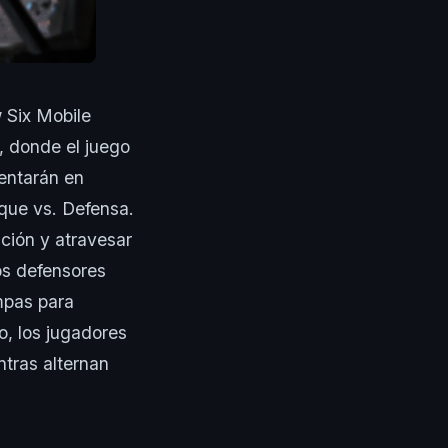
 Six Mobile
, donde el juego
rentarán en
aque vs. Defensa.
ción y atravesar
os defensores
mpas para
o, los jugadores
tras alternan