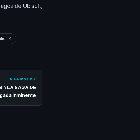
uegos de Ubisoft,
tion 4
SIGUIENTE »
™: LA SAGA DE
gada inminente