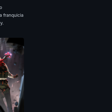
o
a franquicia
y.