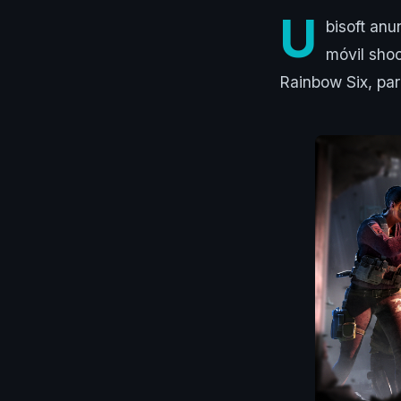
U
bisoft an
móvil shoo
Rainbow Six, par