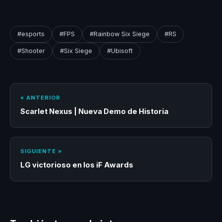
#esports
#FPS
#Rainbow Six Siege
#RS
#Shooter
#Six Siege
#Ubisoft
« ANTERIOR
Scarlet Nexus | Nueva Demo de Historia
SIGUIENTE »
LG victorioso en los iF Awards