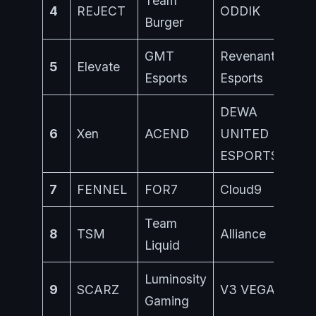
Team
4
REJECT
ODDIK
Burger
GMT
Revenant
5
Elevate
Esports
Esports
DEWA
6
Xen
ACEND
UNITED
ESPORTS
7
FENNEL
FOR7
Cloud9
Team
8
TSM
Alliance
Liquid
Luminosity
9
SCARZ
V3 VEGA
Gaming