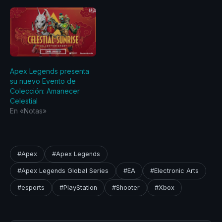
Apex Legends presenta
su nuevo Evento de
Colección: Amanecer
Celestial
En «Notas»
#Apex
#Apex Legends
#Apex Legends Global Series
#EA
#Electronic Arts
#esports
#PlayStation
#Shooter
#Xbox