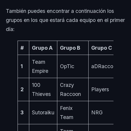
También puedes encontrar a continuación los
grupos en los que estará cada equipo en el primer
día:
#
Grupo A
Grupo B
Grupo C
Team
1
OpTic
aDRaccoon
Empire
100
Crazy
2
Players
Thieves
Raccoon
Fenix
3
Sutoraiku
NRG
Team