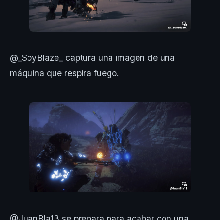
@_SoyBlaze_ captura una imagen de una
máquina que respira fuego.
@JuanBla13 se prepara para acabar con una