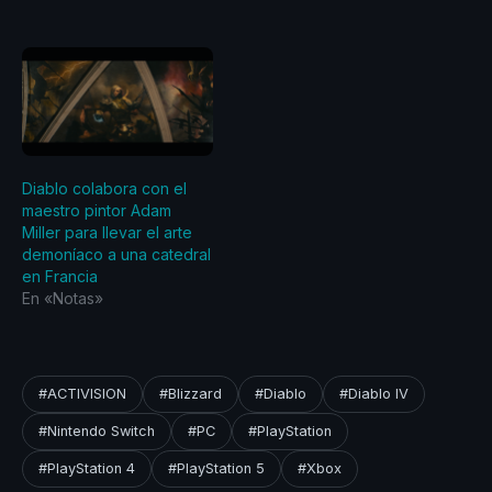
Diablo colabora con el
maestro pintor Adam
Miller para llevar el arte
demoníaco a una catedral
en Francia
En «Notas»
#ACTIVISION
#Blizzard
#Diablo
#Diablo IV
#Nintendo Switch
#PC
#PlayStation
#PlayStation 4
#PlayStation 5
#Xbox