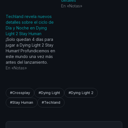
detalles
aclamado por la crítica y
En «Notas»
que define el género, ha
tenido un excelente
Techland revela nuevos
comienzo. Hasta el 28 de
detalles sobre el ciclo de
febrero de
Día y Noche en Dying
2022, Techland ha
Light 2 Stay Human
vendido 5 millones de
¡Solo quedan 4 días para
copias de Dying Light 2
jugar a Dying Light 2 Stay
Stay…
Human! Profundicemos en
este mundo una vez más
antes del lanzamiento.
Esta vez, Tymon
En «Notas»
Smektała, diseñador
principal del juego, les
contará más sobre la
noche en el juego.
#Crossplay
#Dying Light
#Dying Light 2
¿Tienes curiosidad
acerca de cómo cambió
#Stay Human
#Techland
la noche desde la primera
parte…