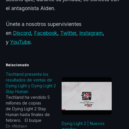
el antagonista Aiden.
Únete a nosotros supervivientes
en
Discord
,
Facebook
,
Twitter
,
Instagram
,
y
YouTube
.
Relacionado
Techland presenta los
resultados de ventas de
Dying Light y Dying Light 2
Stay Human
Techland ha vendido 5
millones de copias
de Dying Light 2 Stay
Human hasta finales de
febrero. El buque
Dying Light 2 | Nuevos
insignia de Techland,
En «Notas»