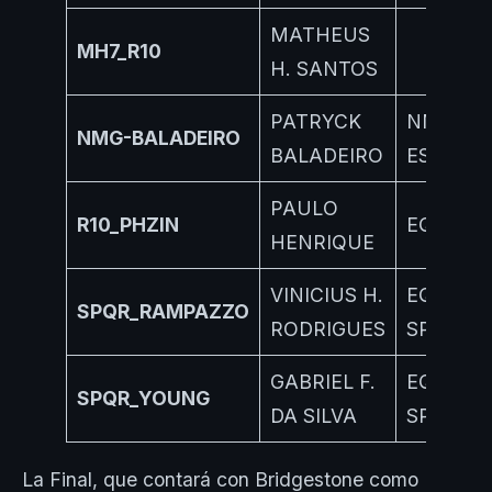
MATHEUS
MH7_R10
H. SANTOS
PATRYCK
NMG
NMG-BALADEIRO
BALADEIRO
ESPORT
PAULO
R10_PHZIN
EQUIPO 
HENRIQUE
VINICIUS H.
EQUIPO
SPQR_RAMPAZZO
RODRIGUES
SPQR
GABRIEL F.
EQUIPO
SPQR_YOUNG
DA SILVA
SPQR
La Final, que contará con Bridgestone como