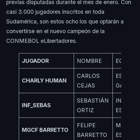
previas disputadas durante el mes de enero. Con
casi 3.000 jugadores inscritos en toda
Sudamérica, son estos ocho los que optarán a
convertirse en el nuevo campeón de la
CONMEBOL eLibertadores.
JUGADOR
NOMBRE
EQUIPO
CARLOS
ESSENTI
CHARLY HUMAN
CEJAS
GAMING
SEBASTIÁN
INFINITY
INF_SEBAS
ORTIZ
ESPORT
FELIPE
MGCF
MGCF BARRETTO
BARRETTO
ESPORT