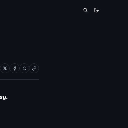
asy
.