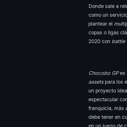
Donde sale a relu
como un servicio
plantear el
multi
copas o ligas c
2020 con
battle
Chocobo GP
es 
assets
para los
un proyecto idea
espectacular co
franquicia, más 
debe tener en cu
en un juego de c