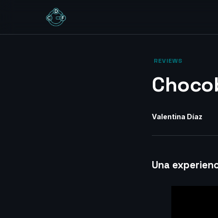
‎ REVIEWS‎
Chocob
Valentina Díaz
Una experien