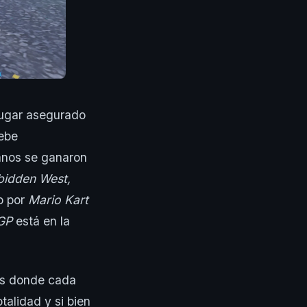
lugar asegurado
debe
anos se ganaron
bidden West,
o por
Mario Kart
GP
está en la
los donde cada
talidad y si bien