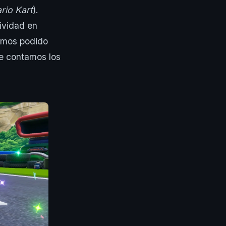
rio Kart
).
sividad en
emos podido
te contamos los