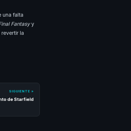
 una falta
Final Fantasy
y
evertir la
SIGUIENTE »
to de Starfield