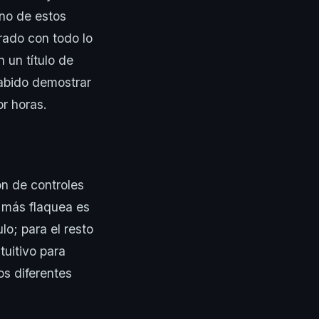
no de estos
rado con todo lo
 un título de
sabido demostrar
or horas.
ón de controles
e más flaquea es
lo; para el resto
tuitivo para
os diferentes