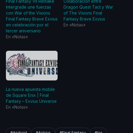
Final Fantasy VII Remake
Colaboración entre
Intergrade une fuerzas
Dragon Quest Tact y War
con War of the Visions
of The Visions Final
Final Fantasy Brave Exvius
Fantasy Brave Exvius
en celebración por el
En «Notas»
tercer aniversario
En «Notas»
La nueva apuesta mobile
de Square Enix | Final
Fantasy – Exvius Universe
En «Notas»
#Android
#Astrius
#Final Fantasy
#Ios