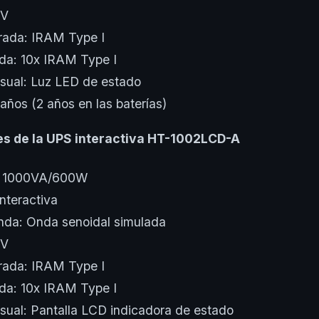
0V
rada: IRAM Type I
ida: 10x IRAM Type I
isual: Luz LED de estado
 años (2 años en las baterías)
es de la UPS interactiva HT-1002LCD-A
: 1000VA/600W
Interactiva
nda: Onda senoidal simulada
0V
rada: IRAM Type I
ida: 10x IRAM Type I
isual: Pantalla LCD indicadora de estado