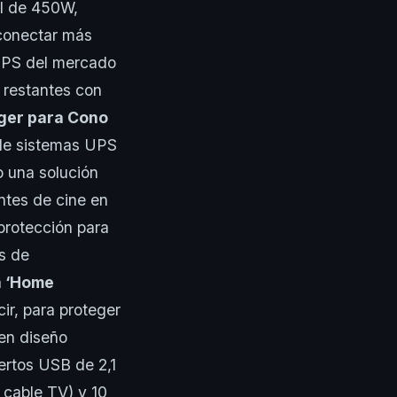
al de 450W,
 conectar más
 UPS del mercado
 restantes con
ger para Cono
 de sistemas UPS
o una solución
ntes de cine en
protección para
os de
a ‘Home
ir, para proteger
nen diseño
uertos USB de 2,1
 cable TV) y 10