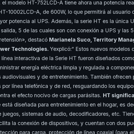
, el modelo HT-752LCD-A tiene ahora una potencia re
 HT-10002LCD-A, de 600W, lo que permitirá al usuario
yor potencia al UPS. Además, la serie HT es la única
salida, 5 de las cuales son con conexión a UPS y las 5
bretensión», destacó
Marianela Suco, Territory Mana
ower Technologies.
Yexplicó:“ Estos nuevos modelos
 línea interactiva de la Serie HT fueron diseñados com
ministrar energía eléctrica limpia y regulada a compone
s audiovisuales y de entretenimiento. También ofrecen 
 por línea telefónica y de red, resguardando los equip
tra el efecto nocivo de cargas parásitas.
HT signific
está diseñada para entretenimiento en el hogar, es dec
 juegos, sistemas de audio, decodificadores, etc. Tie
acilita la conexión de dispositivos, y cuentan con dos p
ección para carga, protección de línea coaxial (para el