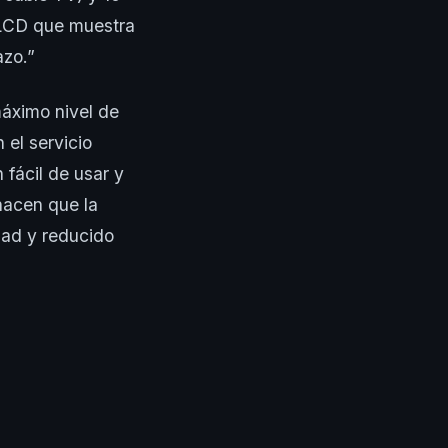
 LCD que muestra
azo.”
máximo nivel de
 el servicio
 fácil de usar y
hacen que la
dad y reducido