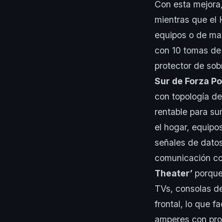
Con esta mejora
mientras que el
equipos o de ma
con 10 tomas de 
protector de so
Sur de Forza P
con topología de
rentable para su
el hogar, equipo
señales de datos
comunicación con
Theater’
porque 
TVs, consolas de
frontal, lo que f
amperes con prot