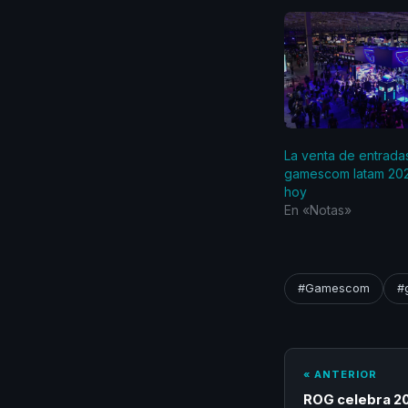
La venta de entrada
gamescom latam 20
hoy
En «Notas»
#Gamescom
#
« ANTERIOR
ROG celebra 20