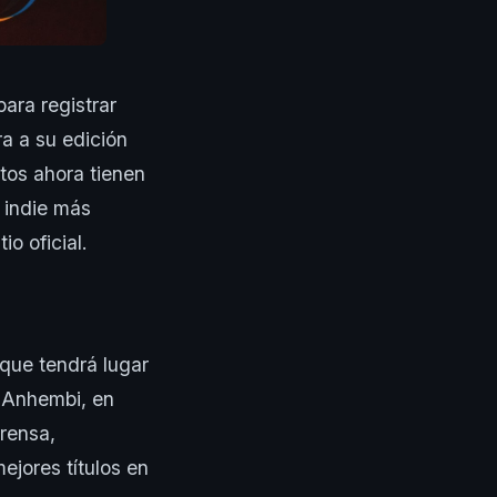
ara registrar
a a su edición
tos ahora tienen
 indie más
io oficial.
 que tendrá lugar
o Anhembi, en
rensa,
ejores títulos en