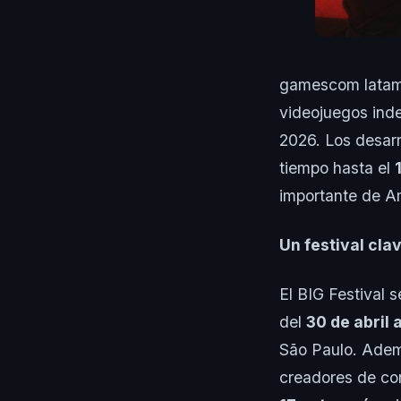
gamescom latam B
videojuegos inde
2026. Los desar
tiempo hasta el
importante de Amé
Un festival cl
El BIG Festival 
del
30 de abril 
São Paulo. Adem
creadores de con