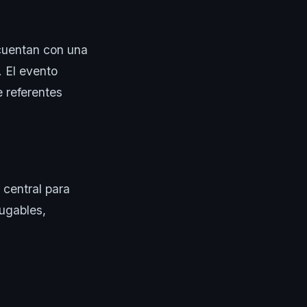
cuentan con una
. El evento
e referentes
central para
jugables,