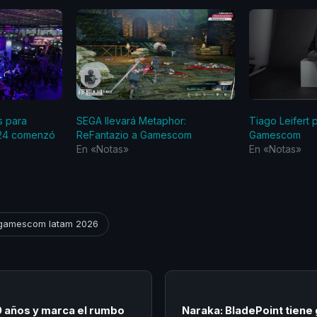
s para
SEGA llevará Metaphor:
Tiago Leifert 
24 comenzó
ReFantazio a Gamescom
Gamescom
En «Notas»
En «Notas»
gamescom latam 2026
 años y marca el rumbo
Naraka: BladePoint tiene