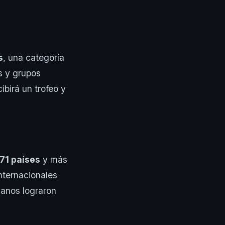
s
, una categoría
s y grupos
birá un trofeo y
71 países
y más
nternacionales
canos lograron