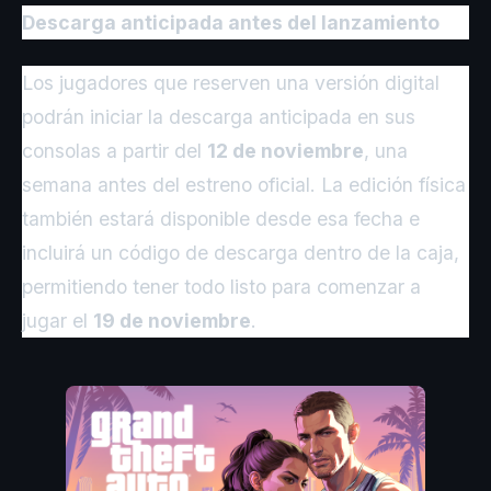
Descarga anticipada antes del lanzamiento
Los jugadores que reserven una versión digital
podrán iniciar la descarga anticipada en sus
consolas a partir del
12 de noviembre
, una
semana antes del estreno oficial. La edición física
también estará disponible desde esa fecha e
incluirá un código de descarga dentro de la caja,
permitiendo tener todo listo para comenzar a
jugar el
19 de noviembre
.