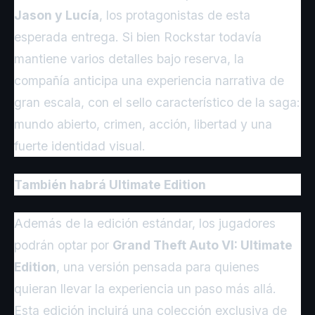
Jason y Lucía
, los protagonistas de esta
esperada entrega. Si bien Rockstar todavía
mantiene varios detalles bajo reserva, la
compañía anticipa una experiencia narrativa de
gran escala, con el sello característico de la saga:
mundo abierto, crimen, acción, libertad y una
fuerte identidad visual.
También habrá Ultimate Edition
Además de la edición estándar, los jugadores
podrán optar por
Grand Theft Auto VI: Ultimate
Edition
, una versión pensada para quienes
quieran llevar la experiencia un paso más allá.
Esta edición incluirá una colección exclusiva de