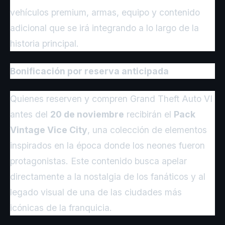
vehículos premium, armas, equipo y contenido
adicional que se irá integrando a lo largo de la
historia principal.
Bonificación por reserva anticipada
Quienes reserven y compren Grand Theft Auto VI
antes del
20 de noviembre
recibirán el
Pack
Vintage Vice City
, una colección de elementos
inspirados en la época donde los neones fueron
protagonistas. Este contenido busca apelar
directamente a la nostalgia de los fanáticos y al
legado visual de una de las ciudades más
icónicas de la franquicia.