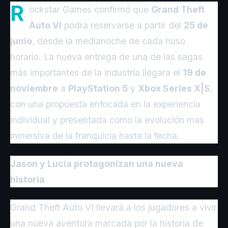
R
ockstar Games confirmó que
Grand Theft
Auto VI
podrá reservarse a partir del
25 de
junio
, desde la medianoche de cada huso
horario. La nueva entrega de una de las sagas
más importantes de la industria llegará el
19 de
noviembre
a
PlayStation 5
y
Xbox Series X|S
,
con una propuesta enfocada en la experiencia
individual y presentada como la evolución más
inmersiva de la franquicia hasta la fecha.
Jason y Lucía protagonizan una nueva
historia
Grand Theft Auto VI llevará a los jugadores a vivir
una nueva aventura marcada por la historia de