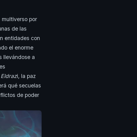
 multiverso por
unas de las
on entidades con
ndo el enorme
as llevándose a
res
s
Eldraz
i, la paz
rá qué secuelas
flictos de poder