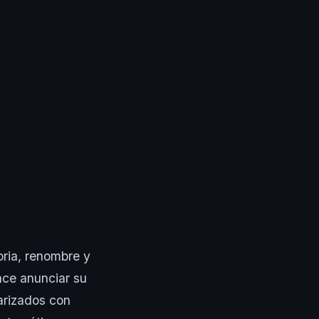
oria, renombre y
lace anunciar su
iarizados con