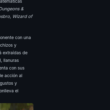
matemáticas
Dungeons &
sbro, Wizard of
oponente con una
echizos y
á extraídas de
, llanuras
uenta con sus
de acción al
 gustos y
onlleva el