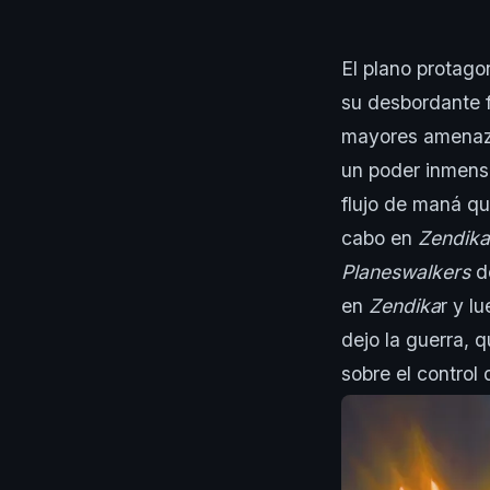
El plano protago
su desbordante f
mayores amenaz
un poder inmensu
flujo de maná qu
cabo en
Zendika
Planeswalkers
de
en
Zendika
r y l
dejo la guerra, 
sobre el control 