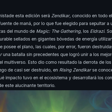
nistade esta edición será
Zendikar
, conocido en todo el
uente de maná, por lo que fue elegido para sepultar a 
as del mundo de
Magic: The Gathering
, los
Eldrazi
. S
rable sellados en gigantes bóvedas de energía utiliza
e posee el plano, las cuales, por error, fueron destruid
r
una batalla sin precedentes que logró unir a los mejo
l multiverso. Esto dio como resultado la derrota de lo
uego de casi ser destruido, en
Rising Zendikar
se conoce
qué impacto tuvo en el ecosistema y desarrollará los con
de este alucinante territorio.