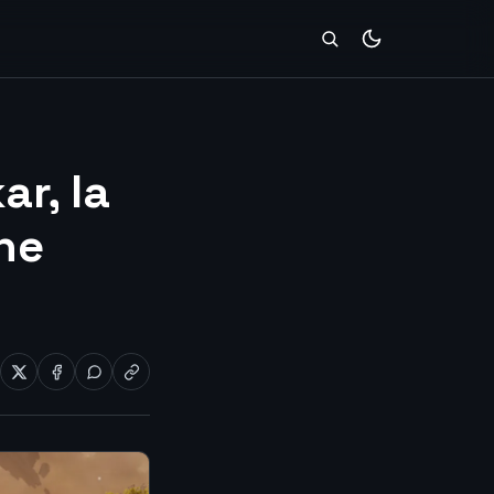
r, la
he