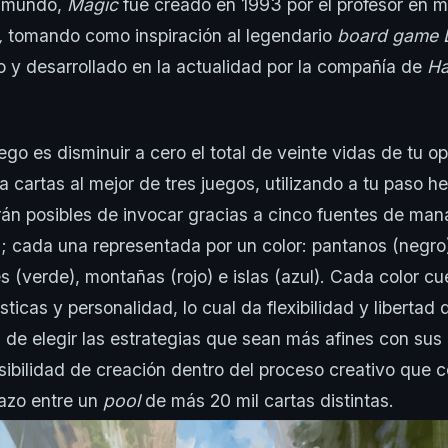
o mundo,
Magic
fue creado en 1993 por el profesor en 
,
tomando como inspiración al legendario
board game 
do y desarrollado en la actualidad por la compañía de
Ha
uego es disminuir a cero el total de veinte vidas de tu 
a cartas al mejor de tres juegos, utilizando a tu paso h
rán posibles de invocar gracias a cinco fuentes de man
as; cada una representada por un color: pantanos (negro)
s (verde), montañas (rojo) e islas (azul). Cada color c
sticas y personalidad, lo cual da flexibilidad y libertad 
a de elegir las estrategias que sean más afines con sus
sibilidad de creación dentro del proceso creativo que c
azo entre un
pool
de más 20 mil cartas distintas.