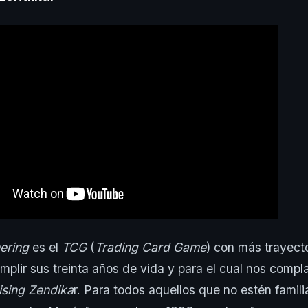
hering
es el
TCG
(
Trading Card Game
) con más trayect
umplir sus treinta años de vida y para el cual nos comp
ising Zendika
r. Para todos aquellos que no estén famil