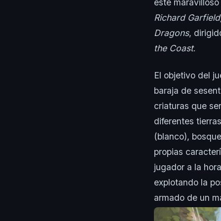
este maravillos
Richard Garfield
Dragons
, dirigi
the Coast
.
El objetivo del j
baraja de sesent
criaturas que se
diferentes tierr
(blanco), bosque
propias caracterí
jugador a la hor
explotando la po
armado de un m