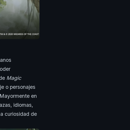
lanos
poder
 de
Magic
je o personajes
r. Mayormente en
razas, idiomas,
 la curiosidad de