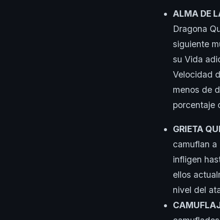
ALMA DE 
Dragona Qui
siguiente 
su Vida adi
Velocidad 
menos de da
porcentaje 
GRIETA Q
camuflan a 
infligen ha
ellos actua
nivel del a
CAMUFLA