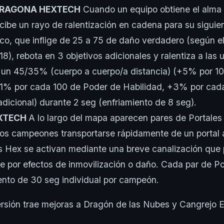
DRAGONA HEXTECH
Cuando un equipo obtiene el alma
cibe un rayo de ralentización en cadena para su siguien
co, que inflige de 25 a 75 de daño verdadero (según el
8), rebota en 3 objetivos adicionales y ralentiza a las
 un 45/35% (cuerpo a cuerpo/a distancia) (+5% por 1
 +1% por cada 100 de Poder de Habilidad, +3% por cad
dicional) durante 2 seg (enfriamiento de 8 seg).
EXTECH
A lo largo del mapa aparecen pares de Portale
los campeones transportarse rápidamente de un portal 
s Hex se activan mediante una breve canalización que
se por efectos de inmovilización o daño. Cada par de Po
ento de 30 seg individual por campeón.
rsión trae mejoras a Dragón de las Nubes y Cangrejo E