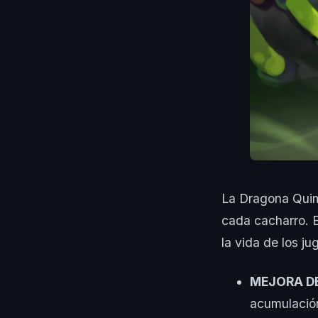
La Dragona Quimt
cada cacharro. E
la vida de los ju
MEJORA D
acumulación