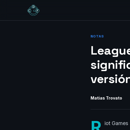
NOTAS
League
signifi
versión
Matias Trovato
R
iot Games 