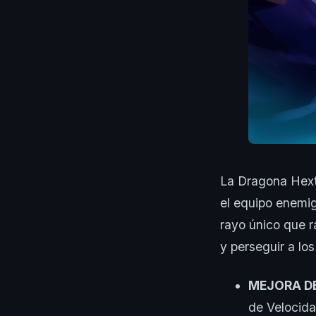
La Dragona Hexte
el equipo enemi
rayo único que r
y perseguir a lo
MEJORA D
de Velocid