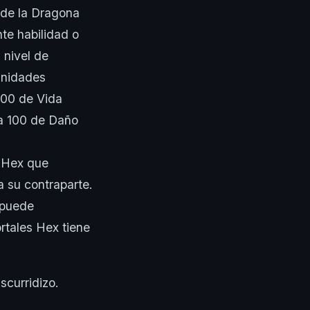
 de la Dragona
te habilidad o
 nivel de
 unidades
000 de Vida
a 100 de Daño
s Hex que
a su contraparte.
 puede
rtales Hex tiene
scurridizo.