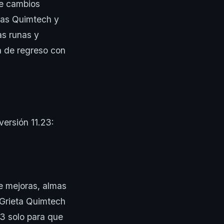
ye cambios
onas Quimtech y
as runas y
á de regreso con
ersión 11.23:
e mejoras, almas
 Grieta Quimtech
23 solo para que