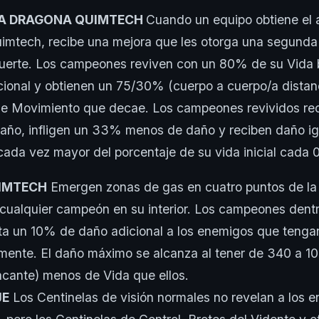
LA DRAGONA QUIMTECH
Cuando un equipo obtiene el 
mtech, recibe una mejora que les otorga una segunda 
muerte. Los campeones reviven con un 80% de su Vida
cional y obtienen un 75/30% (cuerpo a cuerpo/a distan
de Movimiento que decae. Los campeones revividos r
ño, infligen un 33% menos de daño y reciben daño ig
cada vez mayor del porcentaje de su vida inicial cada 
UIMTECH
Emergen zonas de gas en cuatro puntos de la
cualquier campeón en su interior. Los campeones dentr
sta un 10% de daño adicional a los enemigos que teng
lmente. El daño máximo se alcanza al tener de 340 a 1
tacante) menos de Vida que ellos.
JE
Los Centinelas de visión normales no revelan a los 