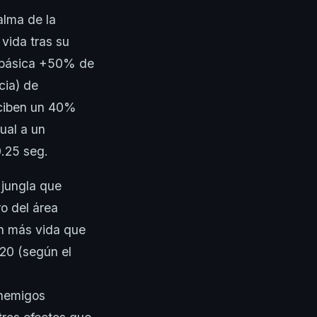
alma de la
vida tras su
 básica +50% de
cia) de
eciben un 40%
ual a un
0.25 seg.
 jungla que
o del área
an más vida que
020 (según el
enemigos