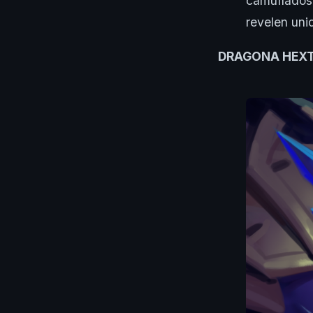
camuflados,
revelen unid
DRAGONA HEX