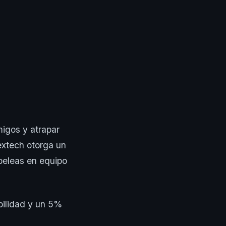
migos y atrapar
extech otorga un
 peleas en equipo
bilidad y un 5%