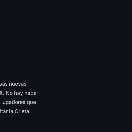
osas nuevas
ft. No hay nada
 jugadores que
tar la Grieta