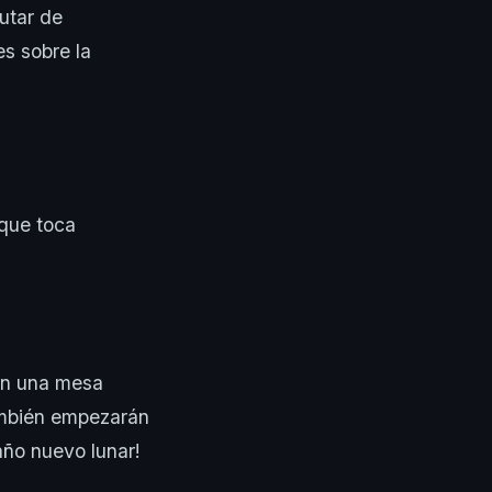
rutar de
s sobre la
 que toca
rán una mesa
ambién empezarán
año nuevo lunar!