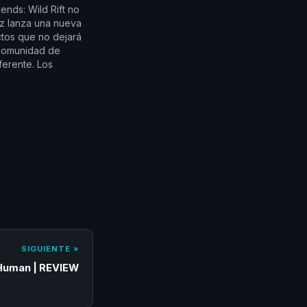
ends: Wild Rift no
ez lanza una nueva
ctos que no dejará
 comunidad de
ferente. Los
náticos de Wild Rift
er a nuevos
a mano de Lucian,
on Pulso de
SIGUIENTE »
 Human | REVIEW