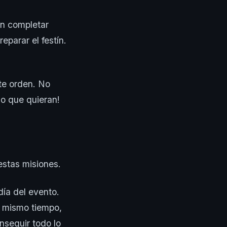
en completar
parar el festín.
te orden. No
lo que quieran!
estas misiones.
día del evento.
l mismo tiempo,
nseguir todo lo