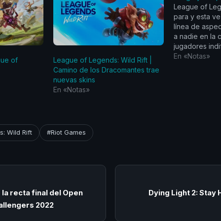
League of Leg
para y esta v
línea de aspe
a nadie en la
jugadores indi
jugadores y fa
En «Notas»
ue of
League of Legends: Wild Rift |
podrán acced
Camino de los Dracomantes trae
aspectos de l
nuevas skins
Shen y Panthe
En «Notas»
Fuego.…
: Wild Rift
#Riot Games
ó la recta final del Open
Dying Light 2: Stay
hallengers 2022