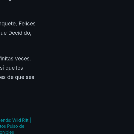
nquete, Felices
que Decidido,
initas veces.
sí que los
tes de que sea
nds: Wild Rift |
tos Pulso de
onibles