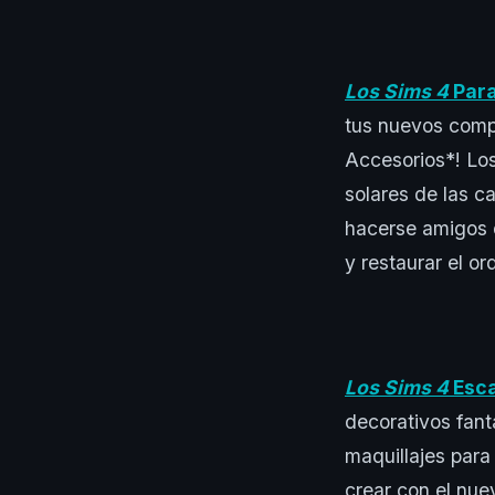
Los Sims 4
Par
tus nuevos com
Accesorios*! Los
solares de las c
hacerse amigos d
y restaurar el or
Los Sims 4
Esca
decorativos fant
maquillajes par
crear con el nue