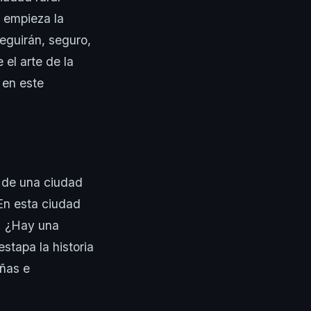
o empieza la
eguirán, seguro,
 el arte de la
 en este
io de una ciudad
En esta ciudad
s. ¿Hay una
stapa la historia
añas e