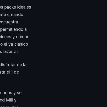
os packs ideales
ante creando
encuentra
 permitiendo a
ciones y contar
o el ya clásico
 bizarras.
isfrutar de la
ta el 1 de
anadas y se
od Mill y