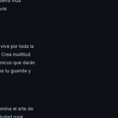
nueva vida
evos
vive por toda la
 Crea multitud
únicos que darán
ea tu guarida y
omina el arte de
iudad rural