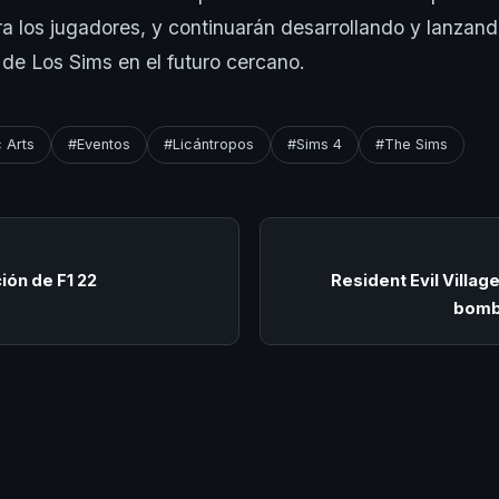
ara los jugadores, y continuarán desarrollando y lanzand
de Los Sims en el futuro cercano.
c Arts
#Eventos
#Licántropos
#Sims 4
#The Sims
ión de F1 22
Resident Evil Villag
bomb