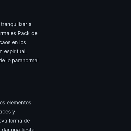
 tranquilizar a
ormales Pack de
caos en los
 espiritual,
de lo paranormal
dos elementos
races y
eva forma de
 dar una fiesta