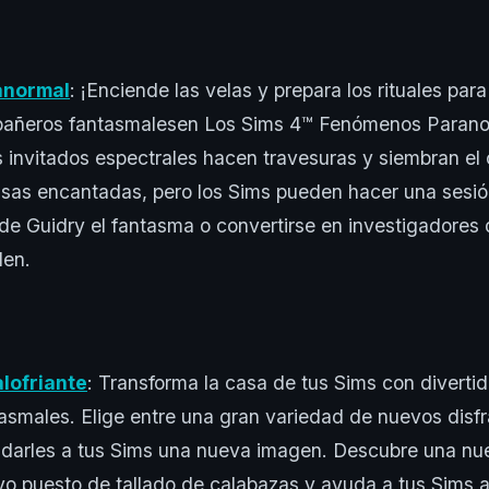
anormal
: ¡Enciende las velas y prepara los rituales para
pañeros fantasmalesen Los Sims 4™ Fenómenos Paran
 invitados espectrales hacen travesuras y siembran el 
asas encantadas, pero los Sims pueden hacer una sesión
e Guidry el fantasma o convertirse en investigadores 
den.
lofriante
: Transforma la casa de tus Sims con diverti
asmales. Elige entre una gran variedad de nuevos disf
a darles a tus Sims una nueva imagen. Descubre una nu
vo puesto de tallado de calabazas y ayuda a tus Sims a