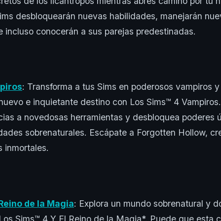
retos de los licántropos mientras abres camino por tu 
 Sims desbloquearán nuevas habilidades, manejarán nu
 incluso conocerán a sus parejas predestinadas.
piros
: Transforma a tus Sims en poderosos vampiros y 
nuevo e inquietante destino con Los Sims™ 4 Vampiros.
cias a novedosas herramientas y desbloquea poderes 
idades sobrenaturales. Escápate a Forgotten Hollow, cr
s inmortales.
 Reino de la Magia
: Explora un mundo sobrenatural y d
 Los Sims™ 4 Y El Reino de la Magia*. Puede que esta c