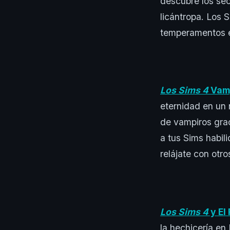
descubre los sec
licántropa. Los
temperamentos e
Los Sims 4
Vam
eternidad en un 
de vampiros gra
a tus Sims habil
relájate con otro
Los Sims 4
y El
la hechicería en