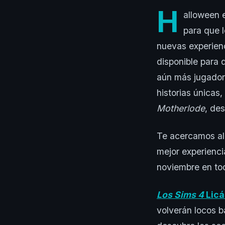
H
alloween e
para que 
nuevas experienc
disponible para 
aún más jugadore
historias únicas,
Motherlode
, de
Te acercamos alg
mejor experienci
noviembre en tod
Los Sims 4
Licá
volverán locos b