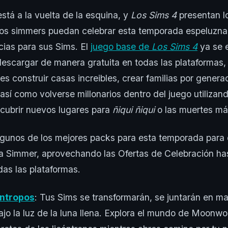
stá a la vuelta de la esquina, y
Los Sims 4
presentan l
los simmers puedan celebrar esta temporada espeluzn
ias para sus Sims. El
juego base de
Los Sims 4
ya se 
descargar de manera gratuita en todas las plataformas,
s construir casas increibles, crear familias por genera
 así como volverse millonarios dentro del juego utilizand
scubrir nuevos lugares para
ñiqui ñiqui
o las muertes más
unos de los mejores packs para esta temporada para d
a Simmer, aprovechando las Ofertas de Celebración has
as las plataformas.
ntropos
: Tus Sims se transformarán, se juntarán en m
ajo la luz de la luna llena. Explora el mundo de Moonwo