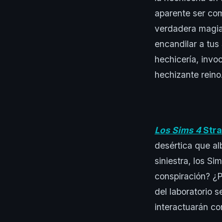
aparente ser com
verdadera magia.
encandilar a tus
hechicería, invoc
hechizante reino
Los Sims 4
Stra
desértica que al
siniestra, los S
conspiración? ¿P
del laboratorio 
interactuarán con