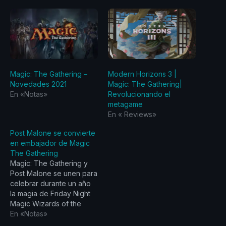
Magic: The Gathering –
Modern Horizons 3 |
Novedades 2021
Magic: The Gathering|
En «Notas»
Revolucionando el
metagame
En «‎ Reviews‎»
Post Malone se convierte
en embajador de Magic
The Gathering
Magic: The Gathering y
Post Malone se unen para
celebrar durante un año
la magia de Friday Night
Magic Wizards of the
Coast, una división de
En «Notas»
Hasbro, Inc. (NASDAQ: