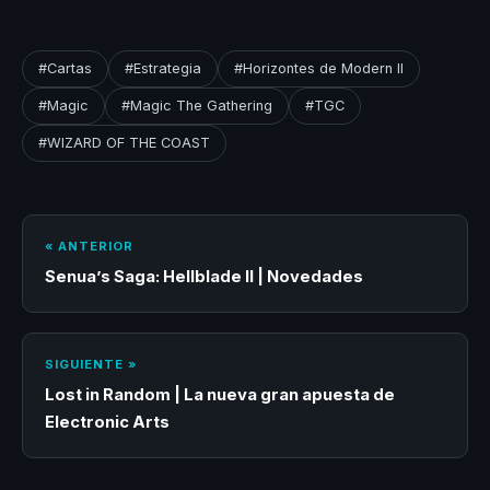
HAS), ha anunciado hoy
una colaboración entre el
artista nominado al
#Cartas
#Estrategia
#Horizontes de Modern II
Grammy Post Malone y su
marca popular de
#Magic
#Magic The Gathering
#TGC
juegos Magic: The…
#WIZARD OF THE COAST
« ANTERIOR
Senua’s Saga: Hellblade II | Novedades
SIGUIENTE »
Lost in Random | La nueva gran apuesta de
Electronic Arts