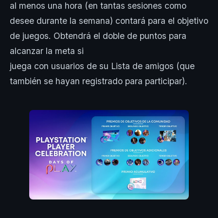
al menos una hora (en tantas sesiones como
desee durante la semana) contará para el objetivo
de juegos. Obtendrá el doble de puntos para
alcanzar la meta si
juega con usuarios de su Lista de amigos (que
también se hayan registrado para participar).