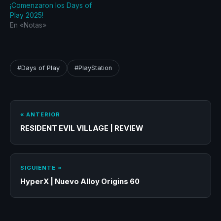
¡Comenzaron los Days of
Play 2025!
En «Notas»
#Days of Play
#PlayStation
« ANTERIOR
RESIDENT EVIL VILLAGE | REVIEW
SIGUIENTE »
HyperX | Nuevo Alloy Origins 60