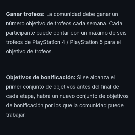
Ganar trofeos:
La comunidad debe ganar un
número objetivo de trofeos cada semana. Cada
participante puede contar con un máximo de seis
trofeos de PlayStation 4 / PlayStation 5 para el
objetivo de trofeos.
Objetivos de bonificación:
Si se alcanza el
primer conjunto de objetivos antes del final de
cada etapa, habrá un nuevo conjunto de objetivos
de bonificación por los que la comunidad puede
trabajar.