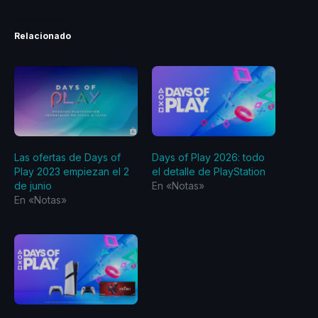
Relacionado
Las ofertas de Days of
Days of Play 2026: todo
Play 2023 empiezan el 2
el detalle de PlayStation
de junio
En «Notas»
En «Notas»