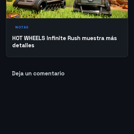
NOTAS
HOT WHEELS Infinite Rush muestra más
detalles
Deja un comentario