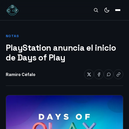
REVIEWS
NOTAS
PlayStation anuncia el inicio
de Days of Play
Ramiro Céfalo