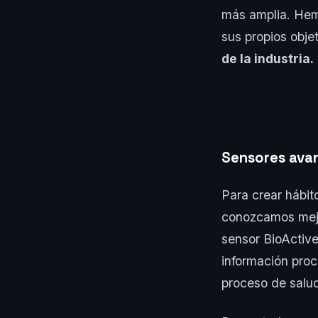
más amplia. Hemo
sus propios obje
de la industria.
Sensores ava
Para crear hábit
conozcamos mejor
sensor BioActiv
información proc
proceso de salud