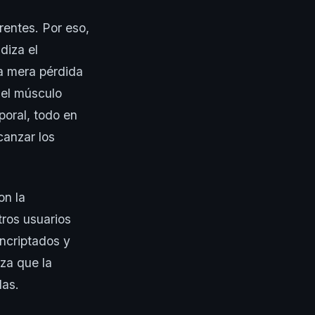
erentes. Por eso,
diza el
la mera pérdida
 el músculo
poral, todo en
canzar los
on la
tros usuarios
encriptados y
iza que la
das.