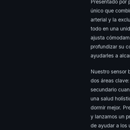
Presentado por p
único que combin
arterial y la exc
todo en una uni
ajusta cómodamen
profundizar su c
ayudarles a alca
Nuestro sensor 
dos áreas clave:
secundario cuand
una salud holís
dormir mejor. Pr
y lanzamos un pr
de ayudar a los 