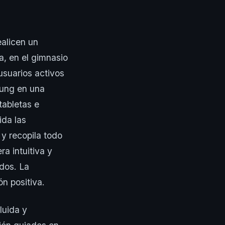
alicen un
a, en el gimnasio
usuarios activos
sung en una
tabletas e
ida las
 y recopila todo
a intuitiva y
dos. La
n positiva.
luida y