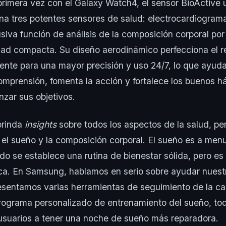
rimera vez con el Galaxy Watch4, el sensor BioActive ut
a tres potentes sensores de salud: electrocardiogram
lusiva función de análisis de la composición corporal po
dad compacta. Su diseño aerodinámico perfecciona el r
te para una mayor precisión y uso 24/7, lo que ayuda 
omprensión, fomenta la acción y fortalece los buenos h
nzar sus objetivos.
brinda
insights
sobre todos los aspectos de la salud, p
 el sueño y la composición corporal. El sueño es a men
o se establece una rutina de bienestar sólida, pero es
tica. En Samsung, hablamos en serio sobre ayudar nues
esentamos varias herramientas de seguimiento de la ca
ograma personalizado de entrenamiento del sueño, tod
usuarios a tener una noche de sueño más reparadora.