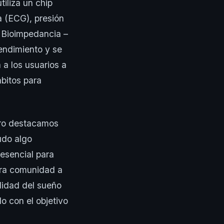
iliza un chip
a (ECG), presión
r Bioimpedancia –
endimiento y se
a los usuarios a
ábitos para
ero destacamos
udo algo
 esencial para
tra comunidad a
lidad del sueño
o con el objetivo