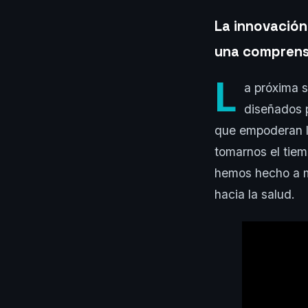
La innovación
una comprens
L
a próxima 
diseñados p
que empoderan la
tomarnos el tiemp
hemos hecho a m
hacia la salud.