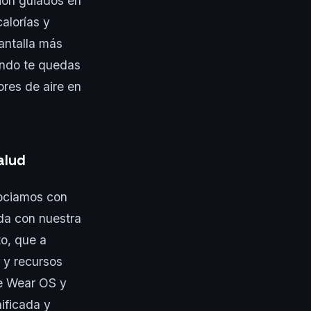
ión guiados en
alorías y
antalla más
ando te quedas
res de aire en
alud
sociamos con
ida con nuestra
o, que a
 y recursos
te Wear OS y
ificada y