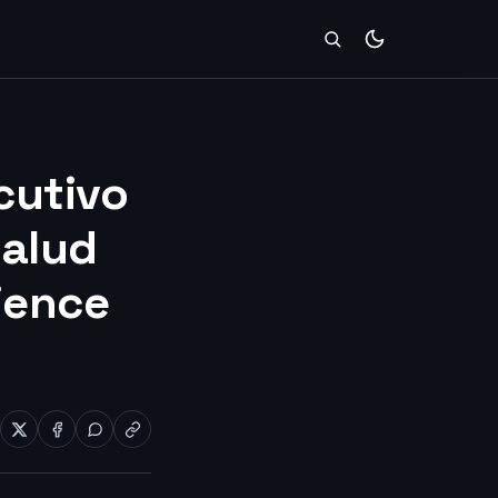
cutivo
Salud
ience