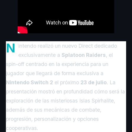
N
intendo realizó un nuevo Direct dedicado
exclusivamente a
Splatoon Raiders
, el
spin-off centrado en la experiencia para un
jugador que llegará de forma exclusiva a
Nintendo Switch 2
el próximo
23 de julio
. La
presentación mostró en profundidad cómo será la
exploración de las misteriosas Islas Spirhalite,
además de sus mecánicas de combate,
progresión, personalización y opciones
cooperativas.