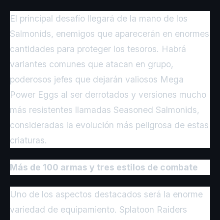
El principal desafío llegará de la mano de los
Salmonids, enemigos que aparecerán en enormes
cantidades para proteger los tesoros. Habrá
variantes comunes que atacan en grupo,
poderosos jefes que dejarán valiosos Mega
Power Eggs al ser derrotados y versiones mucho
más resistentes llamadas Seasoned Salmonids,
consideradas la evolución más peligrosa de estas
criaturas.
Más de 100 armas y tres estilos de combate
Uno de los aspectos destacados será la enorme
variedad de equipamiento. Splatoon Raiders