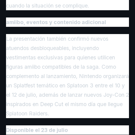
cuando la situación se complique.
amiibo, eventos y contenido adicional
La presentación también confirmó nuevos
atuendos desbloqueables, incluyendo
vestimentas exclusivas para quienes utilicen
figuras amiibo compatibles de la saga. Como
complemento al lanzamiento, Nintendo organizará
un Splatfest temático en Splatoon 3 entre el 10 y
el 12 de julio, además de lanzar nuevos Joy-Con 2
inspirados en Deep Cut el mismo día que llegue
Splatoon Raiders.
Disponible el 23 de julio