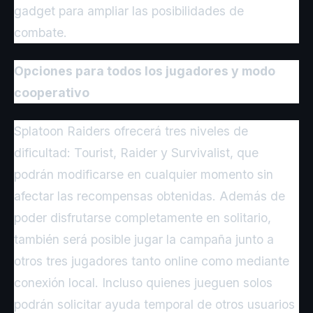
gadget para ampliar las posibilidades de
combate.
Opciones para todos los jugadores y modo
cooperativo
Splatoon Raiders ofrecerá tres niveles de
dificultad: Tourist, Raider y Survivalist, que
podrán modificarse en cualquier momento sin
afectar las recompensas obtenidas. Además de
poder disfrutarse completamente en solitario,
también será posible jugar la campaña junto a
otros tres jugadores tanto online como mediante
conexión local. Incluso quienes jueguen solos
podrán solicitar ayuda temporal de otros usuarios