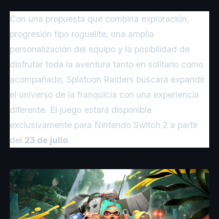
Con una propuesta que combina exploración,
progresión tipo roguelite, una amplia
personalización del equipo y la posibilidad de
disfrutar toda la aventura tanto en solitario como
acompañado, Splatoon Raiders buscará expandir
el universo de la franquicia con una experiencia
diferente. El juego estará disponible
exclusivamente para Nintendo Switch 2 a partir
del
23 de julio
.