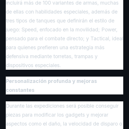
incluirá más de 100 variantes de armas, muchas
de ellas con habilidades especiales, además de
tres tipos de tanques que definirán el estilo de
juego: Speed, enfocado en la movilidad; Power,
pensado para el combate directo; y Tactical, ideal
para quienes prefieren una estrategia más
defensiva mediante torretas, trampas y
dispositivos especiales.
Personalización profunda y mejoras
constantes
Durante las expediciones será posible conseguir
piezas para modificar los gadgets y mejorar
aspectos como el daño, la velocidad de disparo o