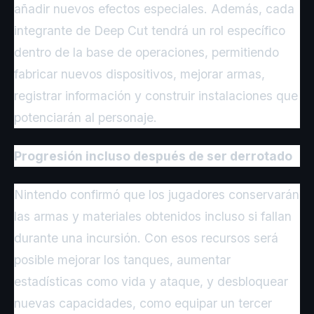
añadir nuevos efectos especiales. Además, cada
integrante de Deep Cut tendrá un rol específico
dentro de la base de operaciones, permitiendo
fabricar nuevos dispositivos, mejorar armas,
registrar información y construir instalaciones que
potenciarán al personaje.
Progresión incluso después de ser derrotado
Nintendo confirmó que los jugadores conservarán
las armas y materiales obtenidos incluso si fallan
durante una incursión. Con esos recursos será
posible mejorar los tanques, aumentar
estadísticas como vida y ataque, y desbloquear
nuevas capacidades, como equipar un tercer