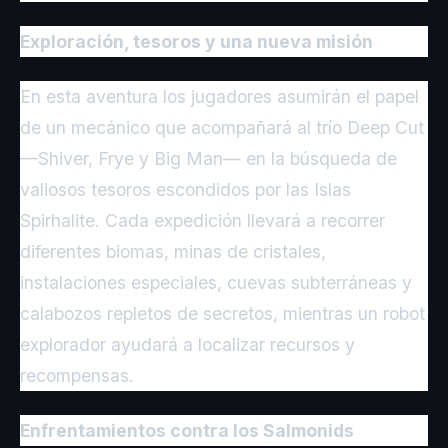
Exploración, tesoros y una nueva misión
En esta aventura los jugadores asumirán el papel
de un mecánico que acompañará al trío Deep Cut
—Shiver, Frye y Big Man— en la búsqueda de
valiosos tesoros escondidos por las Islas
Spirhalite. Cada expedición llevará a recorrer
diferentes biomas, minas de cristales,
instalaciones especiales, cuevas subterráneas y
calabozos repletos de secretos, mientras un robot
explorador ayudará a localizar recursos y
recompensas.
Enfrentamientos contra los Salmonids