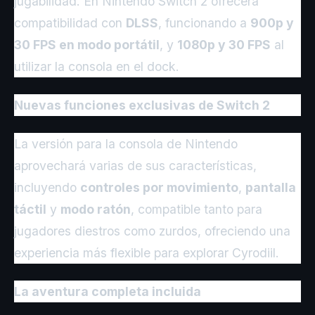
jugabilidad. En Nintendo Switch 2 ofrecerá
compatibilidad con
DLSS
, funcionando a
900p y
30 FPS en modo portátil
, y
1080p y 30 FPS
al
utilizar la consola en el dock.
Nuevas funciones exclusivas de Switch 2
La versión para la consola de Nintendo
aprovechará varias de sus características,
incluyendo
controles por movimiento
,
pantalla
táctil
y
modo ratón
, compatible tanto para
jugadores diestros como zurdos, ofreciendo una
experiencia más flexible para explorar Cyrodiil.
La aventura completa incluida