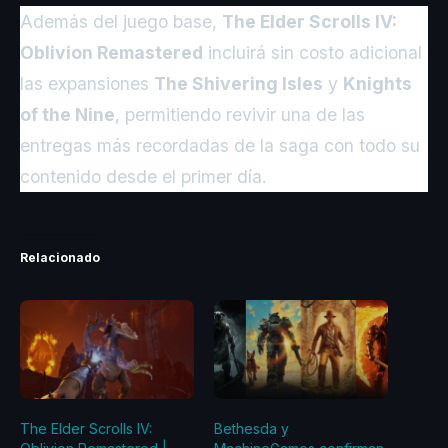
Además del juego base,
The Elder Scrolls IV:
Oblivion Remastered
incluirá sin costo adicional
las expansiones
The Shivering Isles
y
Knights
of the Nine
, permitiendo revivir una de las
entregas más recordadas de la saga con todo su
contenido desde el primer día.
Relacionado
The Elder Scrolls IV:
Bethesda y