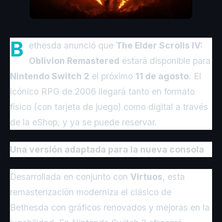
B
ethesda anunció que
The Elder Scrolls IV:
Oblivion Remastered
estará disponible para
Nintendo Switch 2
el próximo
11 de agosto
. El
icónico RPG de 2006 llegará tanto en formato
físico (con tarjeta de juego) como digital a través
de la eShop, y ya se puede reservar.
Una versión adaptada para la nueva consola
Desarrollada en conjunto con
Virtuos
, esta
remasterización moderniza el clásico de
Bethesda con gráficos renovados y mejoras en la