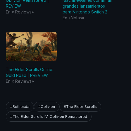
Oblivion Remastered |
MachineGames confirman
REVIEW
grandes lanzamientos
En «‎ Reviews‎»
para Nintendo Switch 2
En «Notas»
The Elder Scrolls Online:
Gold Road | PREVIEW
En «‎ Reviews‎»
#Bethesda
#Oblivion
#The Elder Scrolls
#The Elder Scrolls IV: Oblivion Remastered