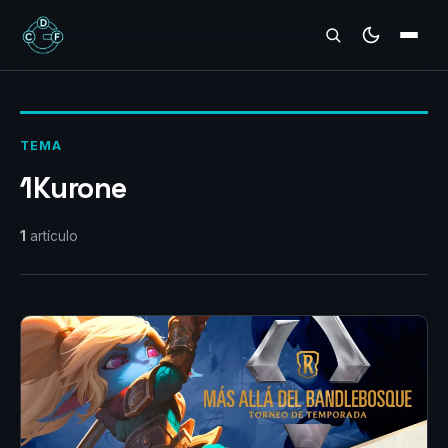
REVIEWS
TEMA
1Kurone
1
artículo