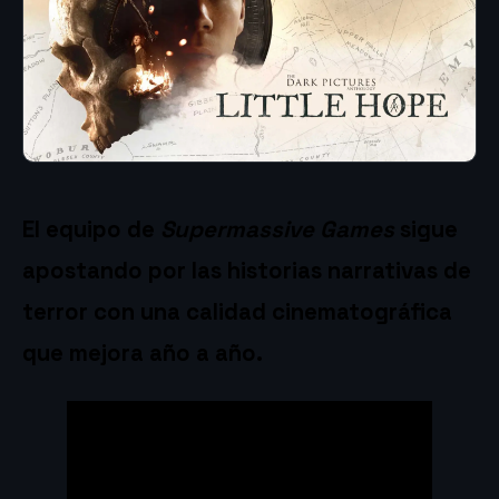
El equipo de
Supermassive Games
sigue
apostando por las historias narrativas de
terror con una calidad cinematográfica
que mejora año a año.