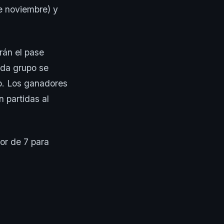
de noviembre) y
rán el pase
ada grupo se
po. Los ganadores
n partidas al
jor de 7 para