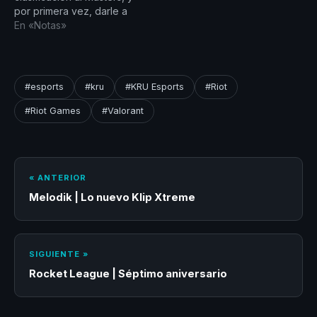
por primera vez, darle a
Latinoamérica dos cupos
En «Notas»
en un torneo
internacional. Se medirá
con los brasileños de
Ninjas in Pyjamas en un
#esports
#kru
#KRU Esports
#Riot
Bo5 desde Costa
Salguero, Argentina con
#Riot Games
#Valorant
todo el apoyo de su
público. El…
« ANTERIOR
Melodik | Lo nuevo Klip Xtreme
SIGUIENTE »
Rocket League | Séptimo aniversario