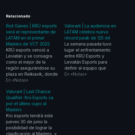
Relacionado
Riot Games | KRÜ esports
Valorant | La audiencia en
será el representante de
LATAM celebra nuevo
LATAM en el primer
récord peak de 125 mil
Masters de VCT 2022
La semana pasada tuvo
KRÜ esports venció a
lugar el enfrentamiento
Leviatán y se consagra
entre KRÜ Esports y
como el mejor de la
Leviatán Esports para
región asegurándose su
definir al equipo que
plaza en Reikiavik, donde
estaría viajando a
En «Notas»
se disputará el Masters
En «Notas»
representar a
del 11 al 24 de abril y que
Latinoamérica en el primer
Valorant | Last Chance
marcará el inicio de la
torneo internacional del
Qualifier: Krü Esports va
competencia internacional
circuito VCT a realizarse
por el último cupo al
de VALORANT Champions
en Islandia. KRÜ venció a
Masters
Tour 2022. KRÜ esports
Leviatán por 3-2 en una
Krü esports tendrá este
se corona nuevamente
final que fijó un nuevo
jueves 30 de junio la
como…
récord…
posibilidad de lograr la
clasificación al Masters, y