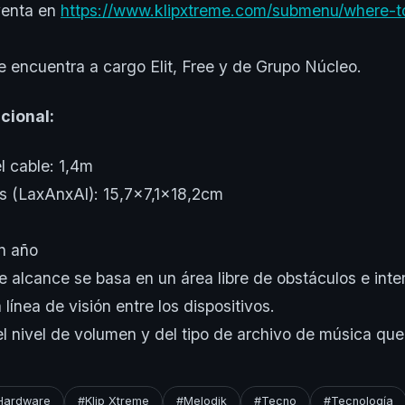
venta en
https://www.klipxtreme.com/submenu/where-t
se encuentra a cargo Elit, Free y de Grupo Núcleo.
cional:
l cable: 1,4m
s (LaxAnxAl): 15,7×7,1×18,2cm
n año
de alcance se basa en un área libre de obstáculos e inte
 línea de visión entre los dispositivos.
 nivel de volumen y del tipo de archivo de música que
Hardware
#Klip Xtreme
#Melodik
#Tecno
#Tecnología