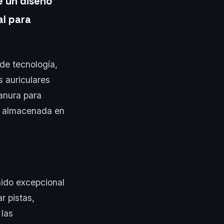
e un diseño
al para
 de tecnología,
s auriculares
anura para
ca almacenada en
nido excepcional
r pistas,
 las