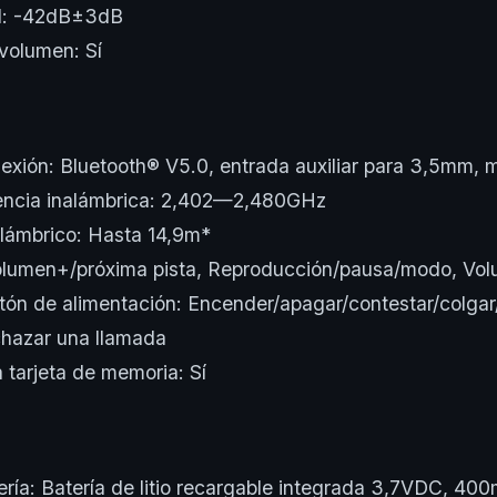
ad: -42dB±3dB
 volumen: Sí
exión: Bluetooth® V5.0, entrada auxiliar para 3,5mm,
encia inalámbrica: 2,402—2,480GHz
lámbrico: Hasta 14,9m*
olumen+/próxima pista, Reproducción/pausa/modo, Vol
otón de alimentación: Encender/apagar/contestar/colgar
chazar una llamada
 tarjeta de memoria: Sí
ería: Batería de litio recargable integrada 3,7VDC, 40