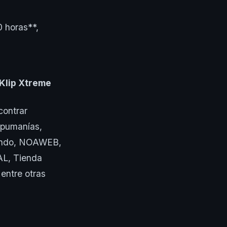
 horas**,
 Klip Xtreme
contrar
mpumanías,
imundo, NOAWEB,
L, Tienda
entre otras