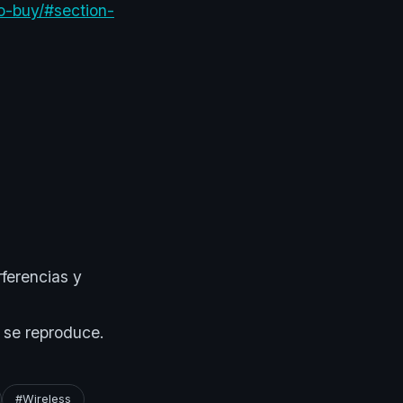
o-buy/#section-
rferencias y
 se reproduce.
#Wireless