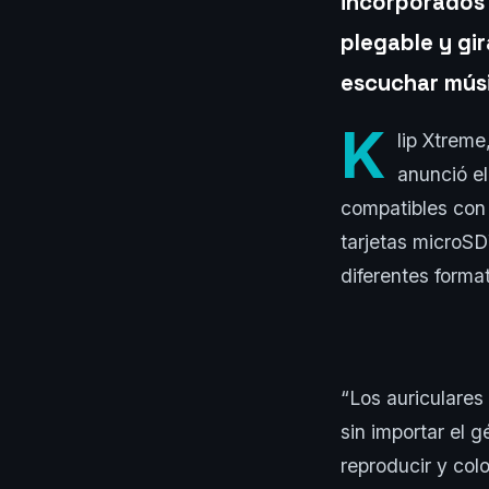
incorporados 
plegable y gi
escuchar músi
K
lip Xtreme
anunció el
compatibles con 
tarjetas microSD
diferentes forma
“Los auriculares
sin importar el g
reproducir y col