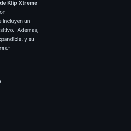
 de Klip Xtreme
con
e incluyen un
ositivo. Además,
xpandible, y su
ras.”
e