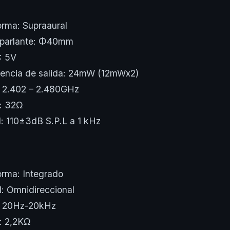
orma: Supraaural
 parlante: Φ40mm
: 5V
encia de salida: 24mW (12mWx2)
: 2.402 – 2.480GHz
: 32Ω
d: 110±3dB S.P.L a 1 kHz
orma: Integrado
d: Omnidireccional
: 20Hz-20kHz
: 2,2KΩ