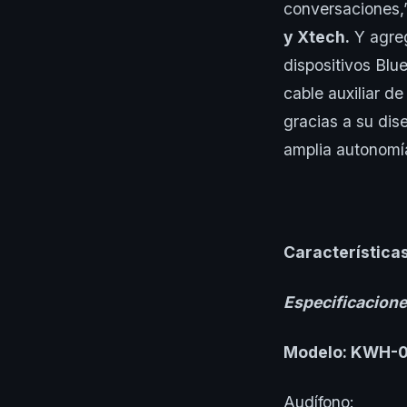
conversaciones,
y Xtech.
Y agreg
dispositivos Blu
cable auxiliar d
gracias a su dis
amplia autonomía
Características
Especificacion
Modelo: KWH-
Audífono: