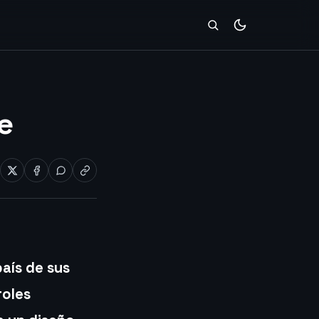
e
país de sus
roles