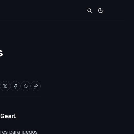
s
aGear!
res para juegos