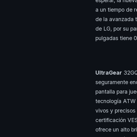
esperar, la nuev
a un tiempo de r
de la avanzada t
de LG, por su p
pulgadas tiene 0
UltraGear
32GQ9
seguramente enc
pantalla para ju
tecnología ATW P
vivos y precisos
certificación V
ofrece un alto b