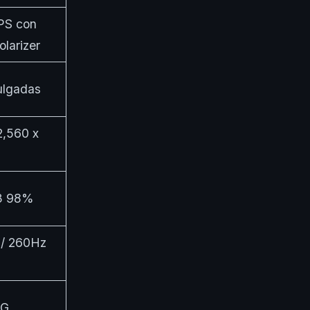
PS con
larizer
ulgadas
,560 x
3 98%
/ 260Hz
TG