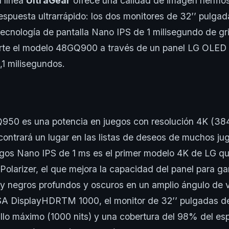
a línea
UltraGear
ofrece una calidad de imagen hermosa
espuesta ultrarrápido: los dos monitores de 32’’ pulgad
ecnología de pantalla Nano IPS de 1 milisegundo de gri
arte el modelo 48GQ900 a través de un panel LG OLED
,1 milisegundos.
50 es una potencia en juegos con resolución 4K (38
ontrará un lugar en las listas de deseos de muchos ju
egos Nano IPS de 1 ms es el primer modelo 4K de LG q
olarizer, el que mejora la capacidad del panel para gar
 y negros profundos y oscuros en un amplio ángulo de v
ESA DisplayHDRTM 1000, el monitor de 32’’ pulgadas d
rillo máximo (1000 nits) y una cobertura del 98% del es