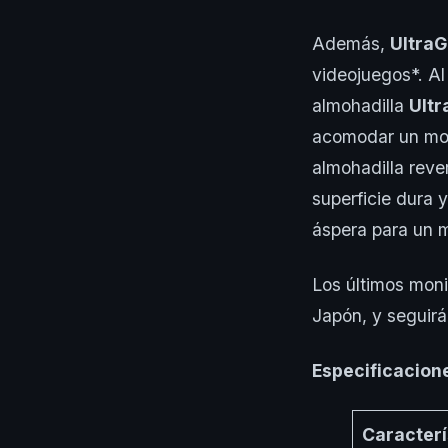
Además,
Ultra
videojuegos*. Al 
almohadilla
Ultr
acomodar un mous
almohadilla reve
superficie dura 
áspera para un m
Los últimos moni
Japón, y seguirá
Especificacion
Caracterí