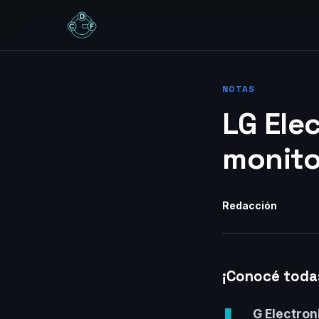
NOTAS
LG Ele
monito
Redacción
¡Conocé todas
G Electron