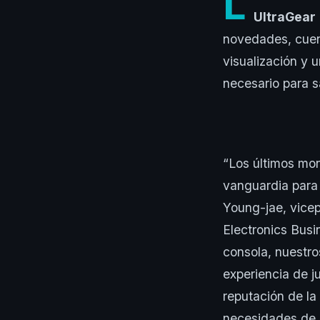
L
UltraGear
novedades, cuen
visualización y 
necesario para s
“Los últimos mo
vanguardia para e
Young-jae, vicep
Electronics Bus
consola, nuestro
experiencia de j
reputación de l
necesidades de l