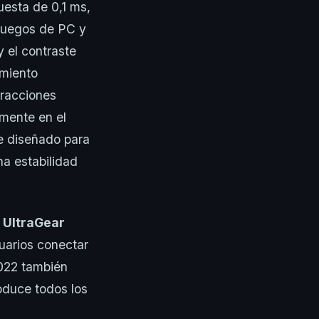
uesta de 0,1 ms,
 juegos de PC y
 el contraste
imiento
tracciones
mente en el
e diseñado para
na estabilidad
s
UltraGear
suarios conectar
2022 también
oduce todos los