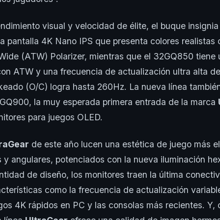
ndimiento visual y velocidad de élite, el buque insign
 pantalla 4K Nano IPS que presenta colores realistas 
ide (ATW) Polarizer, mientras que el 32GQ850 tiene u
n ATW y una frecuencia de actualización ultra alta d
keado (O/C) logra hasta 260Hz. La nueva línea también
8GQ900, la muy esperada primera entrada de la marca
nitores para juegos OLED.
traGear
de este año lucen una estética de juego más e
s y angulares, potenciados con la nueva iluminación he
ntidad de diseño, los monitores traen la última conecti
cterísticas como la frecuencia de actualización variabl
gos 4K rápidos en PC y las consolas más recientes. Y,