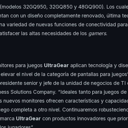
(modelos 32GQ950, 32GQ850 y 48GQ900). Los cuales
tan con un diseño completamente renovado, última te
una variedad de nuevas funciones de conectividad para 
atisfacer las altas necesidades de los
gamers
.
nitores para juegos
UltraGear
aplican tecnología y dis
levar el nivel de la categoría de pantallas para juegos”
residente senior y jefe de la unidad de negocios de TI
iness Solutions Company. “Ideales tanto para juegos d
s nuevos monitores ofrecen características y capacidad
uego completa a otro nivel. Continuaremos robusteciend
a marca
UltraGear
con productos innovadores que prior
os jugadores”.