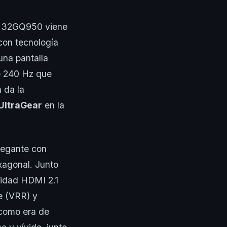
ia 32GQ950 viene
con tecnología
na pantalla
e 240 Hz que
 da la
UltraGear
en la
legante con
xagonal. Junto
vidad HDMI 2.1
e (VRR) y
 como era de