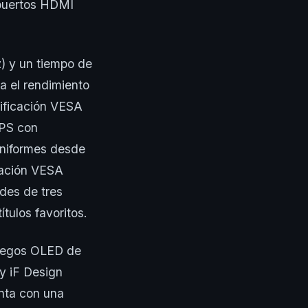
 puertos HDMI
z) y un tiempo de
 el rendimiento
tificación VESA
IPS con
uniformes desde
icación VESA
des de tres
tulos favoritos.
juegos OLED de
y iF Design
nta con una