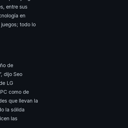
, entre sus
cnología en
juegos; todo lo
eño de
, dijo Seo
 de LG
e PC como de
es que llevan la
o la sólida
icen las