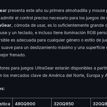
Gear
presenta este año su primera almohadilla y mouse 
admitir el control preciso necesario para los juegos de r
aGear
, cómoda de usar, es lo suficientemente grande
e y un teclado, e incluso tiene iluminación RGB perso
rsible es adecuada para cualquier género o estilo de j
y suave para un deslizamiento máximo y una superficie 
ejor frenado.
tores para juegos UltraGear estarán disponibles a parti
n los mercados clave de América del Norte, Europa y A
es:
stica
48GQ900
32GQ950
32GQ