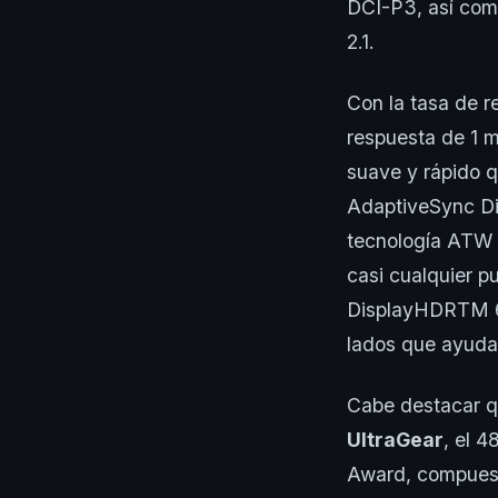
DCI-P3, así com
2.1.
Con la tasa de r
respuesta de 1 m
suave y rápido q
AdaptiveSync Di
tecnología ATW 
casi cualquier p
DisplayHDRTM 60
lados que ayuda 
Cabe destacar q
UltraGear
, el 
Award, compuest