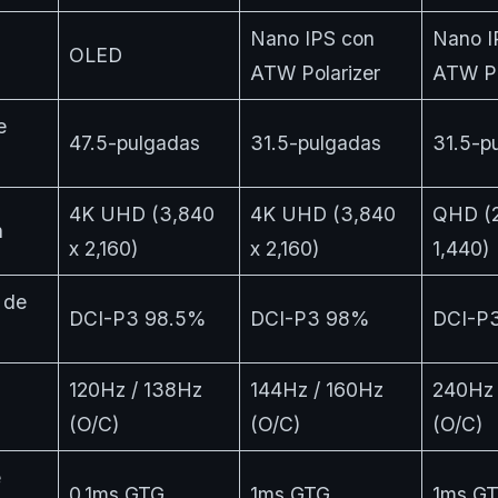
Nano IPS con
Nano I
OLED
ATW Polarizer
ATW Po
e
47.5-pulgadas
31.5-pulgadas
31.5-p
4K UHD (3,840
4K UHD (3,840
QHD (2
n
x 2,160)
x 2,160)
1,440)
 de
DCI-P3 98.5%
DCI-P3 98%
DCI-P
120Hz / 138Hz
144Hz / 160Hz
240Hz 
(O/C)
(O/C)
(O/C)
e
0.1ms GTG
1ms GTG
1ms G