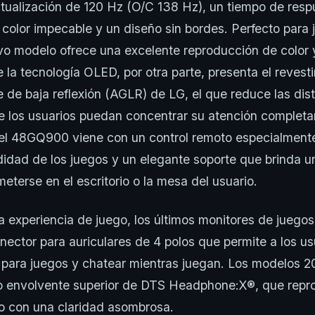
tualización de 120 Hz (O/C 138 Hz), un tiempo de resp
 color impecable y un diseño sin bordes. Perfecto para
vo modelo ofrece una excelente reproducción de color y
 la tecnología OLED, por otra parte, presenta el revest
 de baja reflexión (AGLR) de LG, el que reduce las dis
e los usuarios puedan concentrar su atención completa
el 48GQ900 viene con un control remoto especialment
idad de los juegos y un elegante soporte que brinda u
eterse en el escritorio o la mesa del usuario.
a experiencia de juego, los últimos monitores de juego
nector para auriculares de 4 polos que permite a los u
 para juegos y chatear mientras juegan. Los modelos 
do envolvente superior de DTS Headphone:X®, que repr
go con una claridad asombrosa.