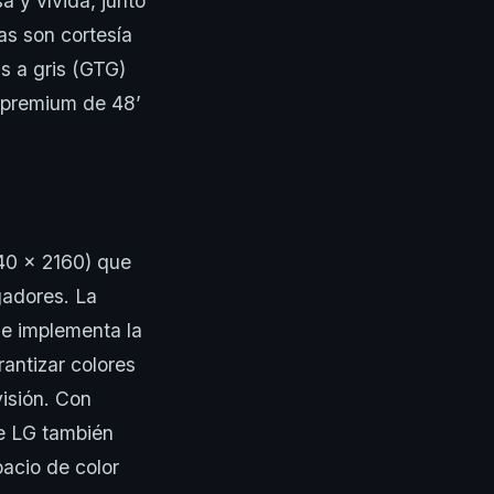
 y vívida, junto
as son cortesía
s a gris (GTG)
 premium de 48’
40 x 2160) que
gadores. La
ue implementa la
antizar colores
isión. Con
e LG también
pacio de color