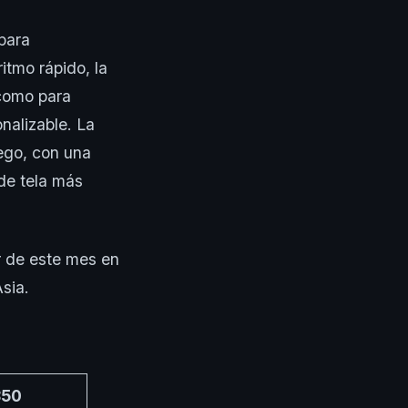
para
itmo rápido, la
 como para
nalizable. La
uego, con una
de tela más
r de este mes en
sia.
850