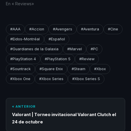
En «‎ Reviews‎»
#AAA
#Accion
#Avengers
#Aventura
#Cine
#Eidos-Montréal
#Español
#Guardianes de la Galaxia
#Marvel
#PC
#PlayStation 4
#PlayStation 5
#Review
#Sountrack
#Square Enix
#Steam
#Xbox
#Xbox One
#Xbox Series
#Xbox Series S
« ANTERIOR
Valorant | Torneo invitacional Valorant Clutch el
24 de octubre