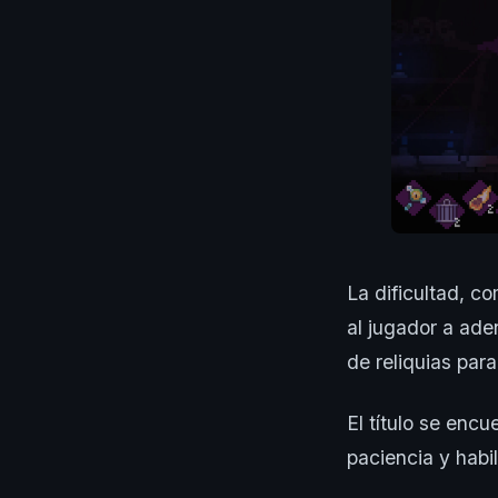
La dificultad, c
al jugador a ade
de reliquias par
El título se en
paciencia y habil