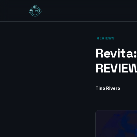
‎ REVIEWS‎
Revita
REVIE
Tino Rivero