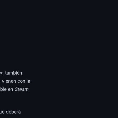
ar
, también
 vienen con la
ible en
Steam
que deberá