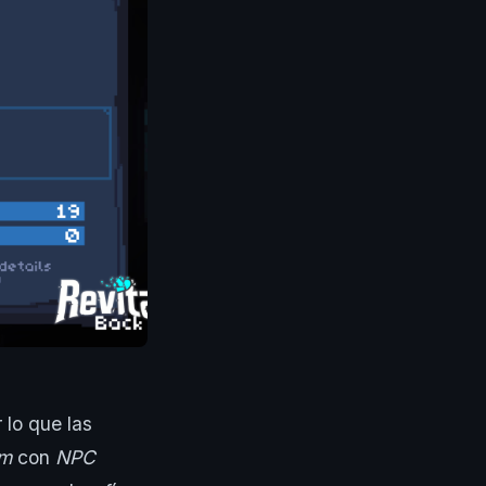
 lo que las
om
con
NPC