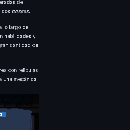
neradas de
sicos
bosses.
a lo largo de
n habilidades y
gran cantidad de
es con reliquias
nta una mecánica