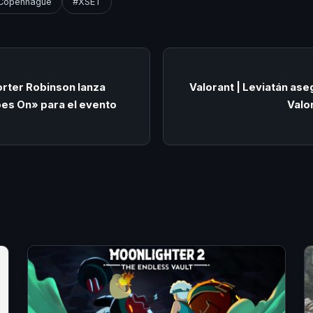
 Copenhague
#XSET
orter Robinson lanza
Valorant | Leviatán ase
es On» para el evento
Valo