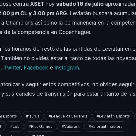
ndose contra
XSET
hoy
sábado 16 de julio
aproximada
:00 pm CL y 3:00 pm ARG
. Leviatán buscará acumular
e a Champions así como la permanencia en la competen
apa de la competencia en Copenhague.
 los horarios del resto de las partidas de Leviatán en e
También no olvides estar al tanto de todas las noveda
s:
Twitter
,
Facebook
e
Instagram
.
intonizar y seguir estos competitivos, no olvides seguir
s y sus canales de transmisión para estar al tanto de l
al Esports
#Isurus
#League of Legends
#Leviatán Esports
2
#LoL
#Riot Games
#Valorant
#valorant masters