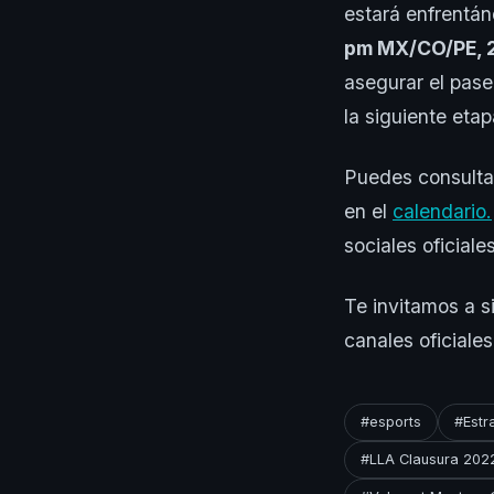
estará enfrentá
pm MX/CO/PE, 2
asegurar el pas
la siguiente et
Puedes consultar
en el
calendario.
sociales oficiale
Te invitamos a s
canales oficiale
#esports
#Estr
#LLA Clausura 202