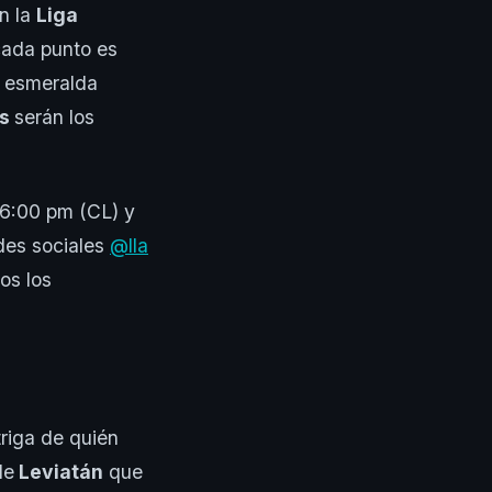
n la
Liga
ada punto es
a esmeralda
us
serán los
6:00 pm (CL) y
edes sociales
@lla
os los
riga de quién
de
Leviatán
que