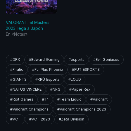
VALORANT: el Masters
2023 llega a Japón
En «Notas»
#DRX
#Edward Gaming
#esports
#Evil Geniuses
#Fnatic
#FunPlus Phoenix
#FUT ESPORTS
#GIANTS
#KRÜ Esports
#LOUD
#NATUS VINCERE
#NRG
#Paper Rex
#Riot Games
#T1
#Team Liquid
#Valorant
#Valorant Champions
#Valorant Champions 2023
#VCT
#VCT 2023
#Zeta Division