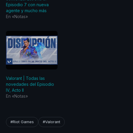
Episodio 7 con nueva
y una escena competitiva
agente y mucho más
que ya se posiciona entre
En «Notas»
las más aclamadas por los
fanáticos de todo el
mundo. Riot…
Valorant | Todas las
novedades del Episodio
IV, Acto II
En «Notas»
#Riot Games
#Valorant