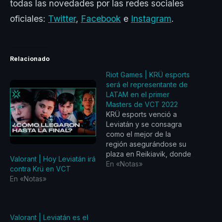
todas las novedades por las redes sociales
oficiales:
Twitter
,
Facebook
e
Instagram
.
Relacionado
Riot Games | KRÜ esports
será el representante de
LATAM en el primer
Masters de VCT 2022
KRÜ esports venció a
Leviatán y se consagra
como el mejor de la
región asegurándose su
plaza en Reikiavik, donde
Valorant | Hoy Leviatán irá
se disputará el Masters
En «Notas»
contra Krü en VCT
del 11 al 24 de abril y que
En «Notas»
marcará el inicio de la
competencia internacional
de VALORANT Champions
Tour 2022. KRÜ esports
Valorant | Leviatán es el