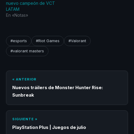
se corona nuevamente
nuevo campeón de VCT
como…
LATAM
En «Notas»
#esports
#Riot Games
#Valorant
#valorant masters
« ANTERIOR
Nuevos tráilers de Monster Hunter Rise:
Sunbreak
SIGUIENTE »
PlayStation Plus | Juegos de julio