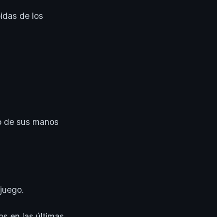
idas de los
to de sus manos
 juego.
os en las últimas