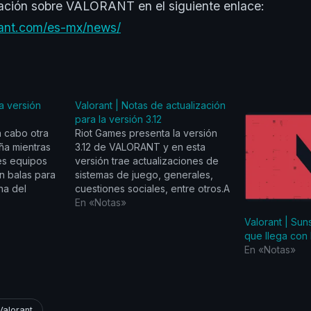
ación sobre VALORANT en el siguiente enlace:
orant.com/es-mx/news/
la versión
Valorant | Notas de actualización
para la versión 3.12
a cabo otra
Riot Games presenta la versión
ña mientras
3.12 de VALORANT y en esta
es equipos
versión trae actualizaciones de
n balas para
sistemas de juego, generales,
na del
cuestiones sociales, entre otros.A
s 2022. Sin
continuación, el detalle de las
En «Notas»
 de Redes
notas de actualización de
Valorant | Sun
s de
VALORANT 3.12:
que llega con 
nas
ACTUALIZACIONES DE LOS
En «Notas»
ntes, las
SISTEMAS DE JUEGO: TECLAS
RÁPIDAS ESPECÍFICAS DE LOS
ALIZACIONES
AGENTES ● La comunidad fue…
Valorant