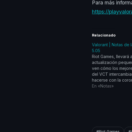
Para más inform
https://playval
Relacionado
Valorant | Notas de 
5.05
Riot Games, llevará 
actualización peque
ven cómo los mejor
del VCT intercambia
hacerse con la coro
VALORANT Champion
En «Notas»
embargo, el equipo
sociales y dinámica
jugadores hizo algu
correcciones importa
cuales puedes ver a
continuación. ACTU
DE…
#Riot Games
#