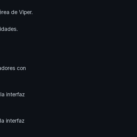
érea de Viper.
lidades.
gadores con
la interfaz
a interfaz