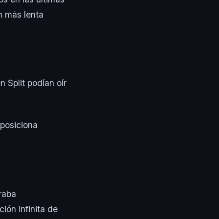
n más lenta
 Split podían oír
 posiciona
raba
ión infinita de