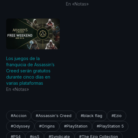
En «Notas»
Los juegos de la
franquicia de Assassin’s
Creed serán gratuitos
durante cinco días en
varias plataformas
En «Notas»
#Accion
#Assassin's Creed
#black flag
#Ezio
#Odyssey
#Origins
#PlayStation
#PlayStation 5
#PS4
#ps5
#Syndicate
#The Ezio Collection