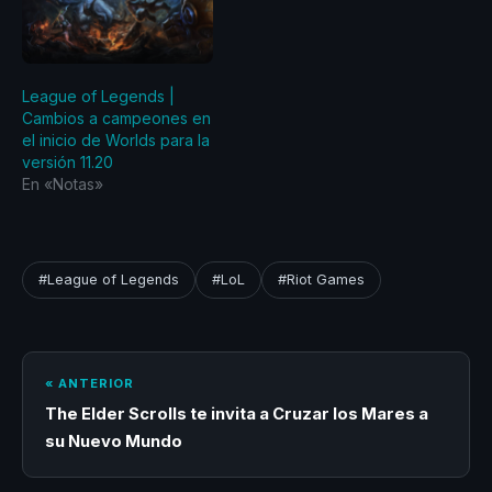
versión 11.23 para todas
las regiones excepto
China. El final de la
temporada 2021…
League of Legends |
Cambios a campeones en
el inicio de Worlds para la
versión 11.20
En «Notas»
#League of Legends
#LoL
#Riot Games
« ANTERIOR
The Elder Scrolls te invita a Cruzar los Mares a
su Nuevo Mundo