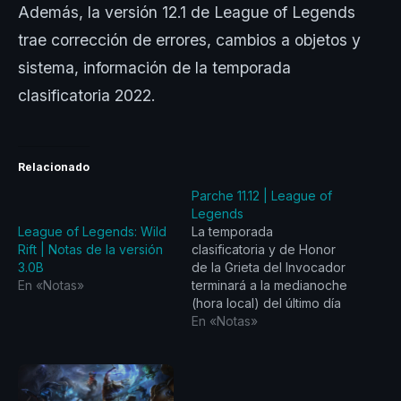
Además, la versión 12.1 de League of Legends
trae corrección de errores, cambios a objetos y
sistema, información de la temporada
clasificatoria 2022.
Relacionado
Parche 11.12 | League of
Legends
League of Legends: Wild
La temporada
Rift | Notas de la versión
clasificatoria y de Honor
3.0B
de la Grieta del Invocador
En «Notas»
terminará a la medianoche
(hora local) del último día
de la versión 11.22. Las
En «Notas»
recompensas de
clasificatorias se
distribuirán el 16 de
diciembre durante la