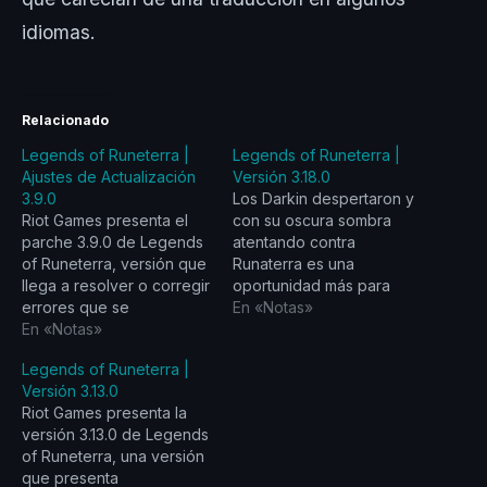
idiomas.
Relacionado
Legends of Runeterra |
Legends of Runeterra |
Ajustes de Actualización
Versión 3.18.0
3.9.0
Los Darkin despertaron y
Riot Games presenta el
con su oscura sombra
parche 3.9.0 de Legends
atentando contra
of Runeterra, versión que
Runaterra es una
llega a resolver o corregir
oportunidad más para
errores que se
que la luz brille y junto a
En «Notas»
evidenciaron en la
En «Notas»
el Arco de Luz podamos
versión 3.8.0. A
bendecir a sus
Legends of Runeterra |
continuación, los
receptáculos y erradicar
Versión 3.13.0
principales ajustes que se
a los invasores. Por ello,
Riot Games presenta la
vienen en LoR.
con la llegada de la
versión 3.13.0 de Legends
Correcciones de Errores
versión 3.18.0 podrás ver
of Runeterra, una versión
● Corrección de un error
cambios favorables…
que presenta
que causaba que los