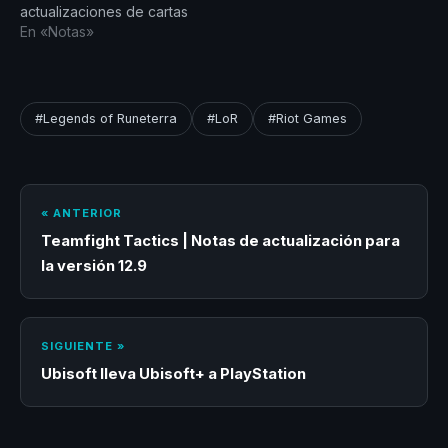
actualizaciones de cartas
jugadores que
a campeones,
En «Notas»
regresaban…
personalización de
tableros, recompensas en
Torneos de Temporada y
corrección de errores.
#Legends of Runeterra
#LoR
#Riot Games
CAMPEONES Y ALGUNAS
CARTAS RELACIONADAS
● ILLAOI. ● KARMA. ●
GNAR. ● BARDO EL
GUARDIÁN
« ANTERIOR
TROTAMUNDOS. ●
Teamfight Tactics | Notas de actualización para
SUPERCARGA,
la versión 12.9
SEGUNDA…
SIGUIENTE »
Ubisoft lleva Ubisoft+ a PlayStation