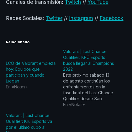
Canales de transmisión:
Twitch
//
YouTube
Redes Sociales:
Twitter
//
Instagram
//
Facebook
Relacionado
Valorant | Last Chance
Qualifier: KRÜ Esports
LCQ de Valorant empieza
busca llegar al Champions
hoy: Equipos que
2022
participan y cuándo
Este próximo sábado 13
juegan
de agosto continúan los
En «Notas»
enfrentamientos en la
fase final del Last Chance
Qualifier desde Sao
Paulo, Brasil. El fin de
En «Notas»
semana KRÜ Esports
Valorant | Last Chance
buscará ser el segundo
Qualifier: Krü Esports va
equipo en sumarse a
por el último cupo al
Champions para