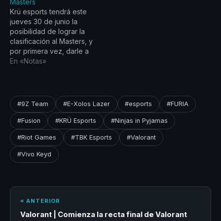
Masters
representar a LATAM. El
Krü esports tendrá este
sábado jugará contra la
jueves 30 de junio la
escuadra de FURIA en
posibilidad de lograr la
el…
clasificación al Masters, y
por primera vez, darle a
Latinoamérica dos cupos
En «Notas»
en un torneo
internacional. Se medirá
con los brasileños de
Ninjas in Pyjamas en un
#9Z Team
#E-Xolos Lazer
#esports
#FURIA
Bo5 desde Costa
Salguero, Argentina con
#Fusion
#KRÜ Esports
#Ninjas in Pyjamas
todo el apoyo de su
#Riot Games
#TBK Esports
#Valorant
público. El…
#Vivo Keyd
« ANTERIOR
Valorant | Comienza la recta final de Valorant