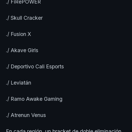
./ FiRePOWER
./ Skull Cracker
./ Fusion X
./ Akave Girls
./ Deportivo Cali Esports
./ Leviatán
./ Ramo Awake Gaming
./ Atrenun Venus
En cada región, un bracket de doble eliminación