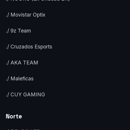
./ Movistar Optix
./ 9z Team
./ Cruzados Esports
./ AKA TEAM
./ Maleficas
./ CUY GAMING
Norte