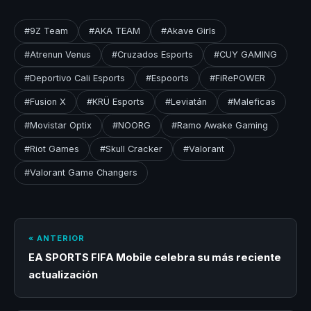
#9Z Team
#AKA TEAM
#Akave Girls
#Atrenun Venus
#Cruzados Esports
#CUY GAMING
#Deportivo Cali Esports
#Espoorts
#FiRePOWER
#Fusion X
#KRÜ Esports
#Leviatán
#Maleficas
#Movistar Optix
#NOORG
#Ramo Awake Gaming
#Riot Games
#Skull Cracker
#Valorant
#Valorant Game Changers
« ANTERIOR
EA SPORTS FIFA Mobile celebra su más reciente
actualización