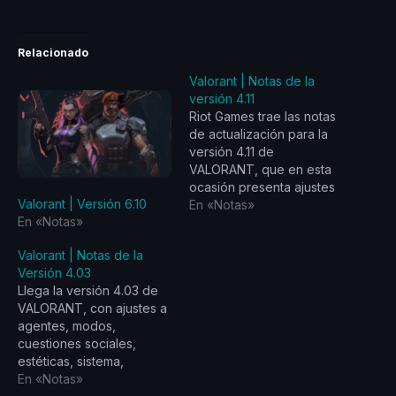
Relacionado
Valorant | Notas de la
versión 4.11
Riot Games trae las notas
de actualización para la
versión 4.11 de
VALORANT, que en esta
ocasión presenta ajustes
Valorant | Versión 6.10
a Cuestiones Sociales y
En «Notas»
En «Notas»
Corrección de Errores en
Agentes. A continuación,
Valorant | Notas de la
las principales novedades
Versión 4.03
que trae la versión 4.11 de
Llega la versión 4.03 de
VALORANT:
VALORANT, con ajustes a
ACTUALIZACIONES DE
agentes, modos,
CUESTIONES SOCIALES
cuestiones sociales,
● Silencio de clutch:
estéticas, sistema,
¡Ahora tendrán…
correcciones de errores,
En «Notas»