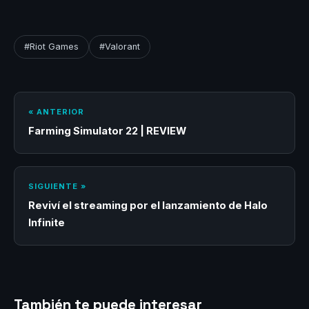
entre otros. A
continuación, las
principales
actualizaciones de la
#Riot Games
#Valorant
versión 4.03 de
VALORANT:
Actualizaciones de
Agentes Brimstone La
definitiva de Brimstone
« ANTERIOR
ahora bloquea
Farming Simulator 22 | REVIEW
adecuadamente la
visibilidad de jugabilidad
mientras está activa. Ya
no…
SIGUIENTE »
Reviví el streaming por el lanzamiento de Halo
Infinite
También te puede interesar