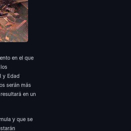
ento en el que
los
al y Edad
cos serán más
resultará en un
rmula y que se
estarán