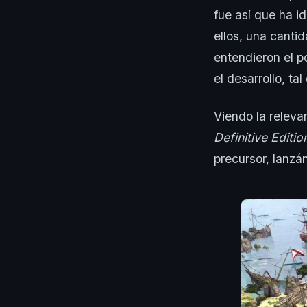
fue así que ha 
ellos, una cant
entendieron el p
el desarrollo, ta
Viendo la releva
Definitive Editio
precursor, lanzá