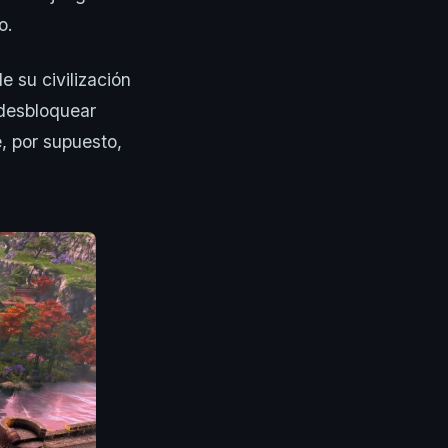
o.
e su civilización
 desbloquear
, por supuesto,