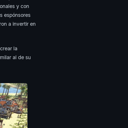
onales y con
os espónsores
on a invertir en
crear la
milar al de su