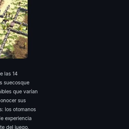
e las 14
los suecosque
nibles que varían
conocer sus
s: los otomanos
e experiencia
te del juego.