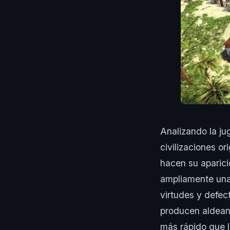
Analizando la ju
civilizaciones o
hacen su aparic
ampliamente una 
virtudes y defec
producen aldeano
más rápido que l