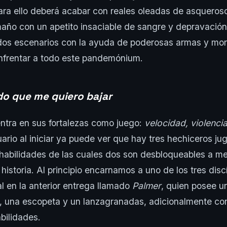
Para ello deberá acabar con reales oleadas de asquero
año con un apetito insaciable de sangre y depravació
dos escenarios con la ayuda de poderosas armas y mor
enfrentar a todo este pandemónium.
do que me quiero bajar
ntra en sus fortalezas como juego:
velocidad, violenci
suario al iniciar ya puede ver que hay tres hechiceros j
 habilidades de las cuales dos son desbloqueables a m
historia. Al principio encarnamos a uno de los tres disc
al en la anterior entrega llamado
Palmer
, quien posee 
e, una escopeta y un lanzagranadas, adicionalmente con
bilidades.