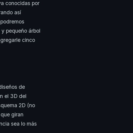
ya conocidas por
rando así
e podremos
o y pequeño árbol
gregarle cinco
 diseños de
n el 3D del
esquema 2D (no
 que giran
ncia sea lo más