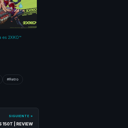
ra es 2XKO™
#Retro
SIGUIENTE »
 150T | REVIEW