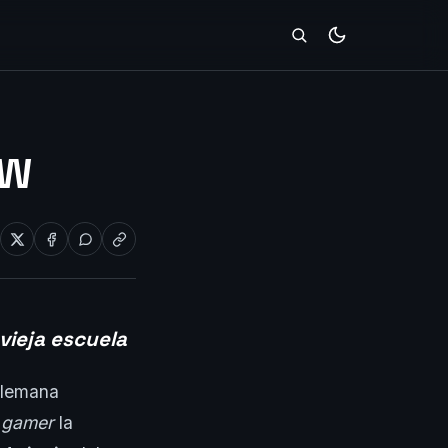
EW
a vieja escuela
-alemana
d
gamer
la