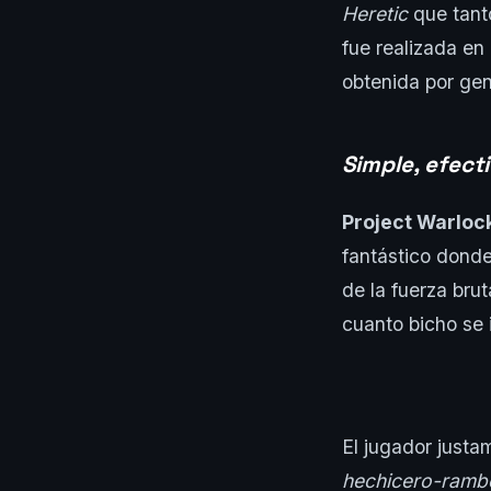
Heretic
que tanto
fue realizada e
obtenida por gen
Simple, efect
Project Warloc
fantástico donde
de la fuerza bru
cuanto bicho se 
El jugador justa
hechicero-ramb