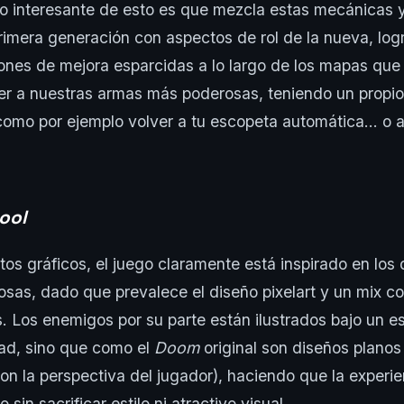
 lo interesante de esto es que mezcla estas mecánicas 
imera generación con aspectos de rol de la nueva, log
iones de mejora esparcidas a lo largo de los mapas qu
lver a nuestras armas más poderosas, teniendo un propi
como por ejemplo volver a tu escopeta automática… o a
ool
os gráficos, el juego claramente está inspirado en los
sas, dado que prevalece el diseño pixelart y un mix co
. Los enemigos por su parte están ilustrados bajo un 
dad, sino que como el
Doom
original son diseños planos
n la perspectiva del jugador), haciendo que la experie
o sin sacrificar estilo ni atractivo visual.