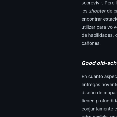
sobrevivir. Pero
los
shooter
de pr
encontrar estac
utilizar para vo
de habilidades, 
cañones.
Good old-sch
En cuanto aspect
entregas novento
diseño de mapas
tienen profundi
conjuntamente co
retro posible, per