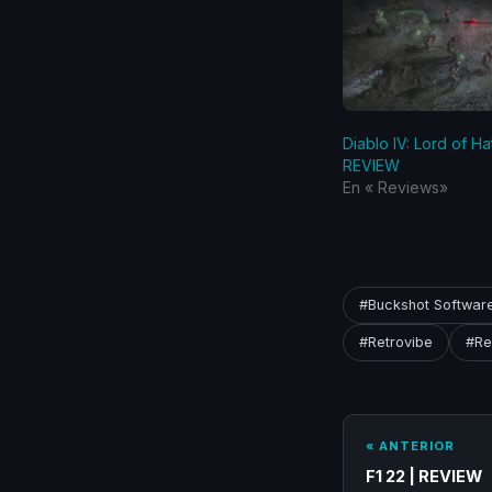
Diablo IV: Lord of Ha
REVIEW
En «‎ Reviews‎»
#Buckshot Softwar
#Retrovibe
#Re
« ANTERIOR
F1 22 | REVIEW