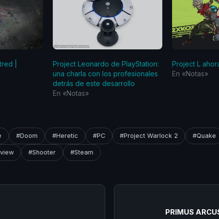
tred |
Project Leonardo de PlayStation:
Project L aho
una charla con los profesionales
En «Notas»
detrás de este desarrollo
En «Notas»
e
#Doom
#Heretic
#PC
#Project Warlock 2
#Quake
view
#Shooter
#Steam
PRIMUS ARCUS