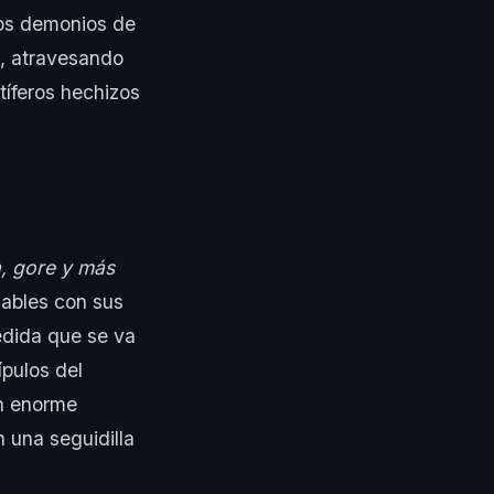
sos demonios de
n, atravesando
tíferos hechizos
a, gore y más
ugables con sus
edida que se va
ípulos del
un enorme
 una seguidilla