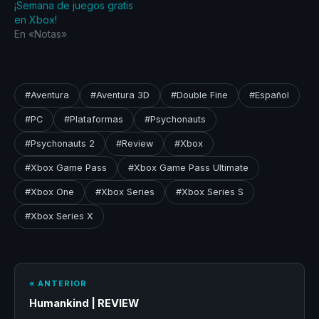
¡Semana de juegos gratis
en Xbox!
En «Notas»
#Aventura
#Aventura 3D
#Double Fine
#Español
#PC
#Plataformas
#Psychonauts
#Psychonauts 2
#Review
#Xbox
#Xbox Game Pass
#Xbox Game Pass Ultimate
#Xbox One
#Xbox Series
#Xbox Series S
#Xbox Series X
« ANTERIOR
Humankind | REVIEW