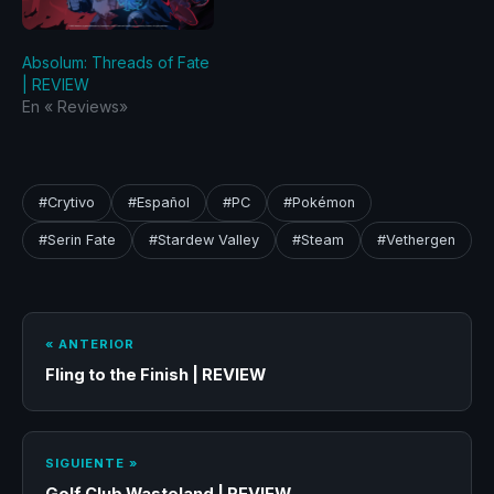
Absolum: Threads of Fate
| REVIEW
En «‎ Reviews‎»
#Crytivo
#Español
#PC
#Pokémon
#Serin Fate
#Stardew Valley
#Steam
#Vethergen
« ANTERIOR
Fling to the Finish | REVIEW
SIGUIENTE »
Golf Club Wasteland | REVIEW